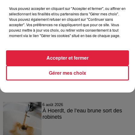
Vous pouvez accepter en cliquant sur "Accepter et fermer", ou affiner en
sélectionnant les finalités et/ou partenaires dans "Gérer mes choix".
Vous pouvez également refuser en cliquant sur "Continuer sans
Evasion Baby Spa
est au 47 route de Soufflenheim à
accepter". Vos préférences ne s'appliqueront que pour ce site. Vous
Haguenau
pouvez mettre à jour vos choix, ou retirer votre consentement à tout
moment via le lien "Gérer les cookies" situé en bas de chaque page.
Publié : 20 janvier 2023 à 16h18 - Modifié : 30 octobre 2025
à 16h47 Anne-Sophie Martin
Accepter et fermer
Gérer mes choix
A lire aussi
6 août 2026
À Hoerdt, de l’eau brune sort des
robinets