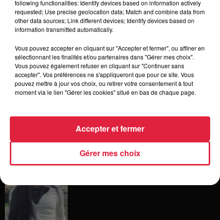
following functionalities: Identify devices based on information actively
requested; Use precise geolocation data; Match and combine data from
other data sources; Link different devices; Identify devices based on
information transmitted automatically.
5 août 2026
Europa-Park : des précisons sur
Vous pouvez accepter en cliquant sur "Accepter et fermer", ou affiner en
l’après Euro-Mir
sélectionnant les finalités et/ou partenaires dans "Gérer mes choix".
Vous pouvez également refuser en cliquant sur "Continuer sans
accepter". Vos préférences ne s'appliqueront que pour ce site. Vous
pouvez mettre à jour vos choix, ou retirer votre consentement à tout
moment via le lien "Gérer les cookies" situé en bas de chaque page.
4 août 2026
Vélos d'occasion en Alsace : les
meilleures adresses pour rouler à...
Accepter et fermer
Gérer mes choix
4 août 2026
Bischheim : disparition d’une
adolescente de 16 ans