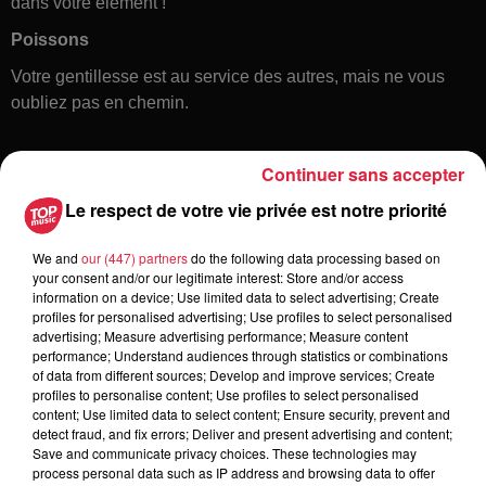
dans votre élément !
Poissons
Votre gentillesse est au service des autres, mais ne vous
oubliez pas en chemin.
Continuer sans accepter
Le respect de votre vie privée est notre priorité
We and
our (447) partners
do the following data processing based on
your consent and/or our legitimate interest: Store and/or access
information on a device; Use limited data to select advertising; Create
profiles for personalised advertising; Use profiles to select personalised
advertising; Measure advertising performance; Measure content
Toute l'actu
performance; Understand audiences through statistics or combinations
of data from different sources; Develop and improve services; Create
profiles to personalise content; Use profiles to select personalised
12h23
content; Use limited data to select content; Ensure security, prevent and
Les dernières infos sur la venue du
detect fraud, and fix errors; Deliver and present advertising and content;
pape à Metz en septembre
Save and communicate privacy choices. These technologies may
process personal data such as IP address and browsing data to offer