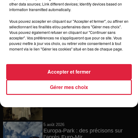
15h54
other data sources; Link different devices; Identify devices based on
Tags antisémites à Strasbourg :
information transmitted automatically.
Catherine Trautmann réagit
Vous pouvez accepter en cliquant sur "Accepter et fermer", ou affiner en
sélectionnant les finalités et/ou partenaires dans "Gérer mes choix".
Vous pouvez également refuser en cliquant sur "Continuer sans
accepter". Vos préférences ne s'appliqueront que pour ce site. Vous
14h33
pouvez mettre à jour vos choix, ou retirer votre consentement à tout
Au zoo de Mulhouse : rencontre
moment via le lien "Gérer les cookies" situé en bas de chaque page.
avec les flamants rouges
Accepter et fermer
12h23
Gérer mes choix
Les dernières infos sur la venue du
pape à Metz en septembre
5 août 2026
Europa-Park : des précisons sur
l’après Euro-Mir