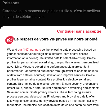
Poissons
Offrez-vous un moment de plaisir « futile », c’est le meilleur
moyen de célébrer la vie.
Continuer sans accepter
Le respect de votre vie privée est notre priorité
We and
our (447) partners
do the following data processing based on
your consent and/or our legitimate interest: Store and/or access
information on a device; Use limited data to select advertising; Create
Toute l'actu
profiles for personalised advertising; Use profiles to select personalised
advertising; Measure advertising performance; Measure content
performance; Understand audiences through statistics or combinations
of data from different sources; Develop and improve services; Create
16h00
profiles to personalise content; Use profiles to select personalised
À Hoerdt, de l’eau brune sort des
content; Use limited data to select content; Ensure security, prevent and
robinets
detect fraud, and fix errors; Deliver and present advertising and content;
Save and communicate privacy choices. These technologies may
process personal data such as IP address and browsing data to offer
following functionalities: Identify devices based on information actively
requested; Use precise geolocation data; Match and combine data from