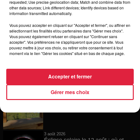
requested; Use precise geolocation data; Match and combine data from
other data sources; Link different devices; Identify devices based on
4 août 2026
information transmitted automatically.
Vélos d'occasion en Alsace : les
meilleures adresses pour rouler à...
Vous pouvez accepter en cliquant sur "Accepter et fermer", ou affiner en
sélectionnant les finalités et/ou partenaires dans "Gérer mes choix".
Vous pouvez également refuser en cliquant sur "Continuer sans
accepter". Vos préférences ne s'appliqueront que pour ce site. Vous
pouvez mettre à jour vos choix, ou retirer votre consentement à tout
4 août 2026
moment via le lien "Gérer les cookies" situé en bas de chaque page.
Bischheim : disparition d’une
adolescente de 16 ans
Accepter et fermer
Gérer mes choix
4 août 2026
Muttersholtz : après SensoRied,
voilà BotaRied
3 août 2026