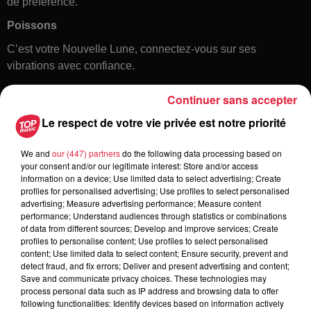
de préférence.
Poissons
C’est votre Nouvelle Lune, connectez-vous sur ses
vibrations avec confiance.
Continuer sans accepter
Le respect de votre vie privée est notre priorité
We and
our (447) partners
do the following data processing based on
your consent and/or our legitimate interest: Store and/or access
information on a device; Use limited data to select advertising; Create
profiles for personalised advertising; Use profiles to select personalised
Toute l'actu
advertising; Measure advertising performance; Measure content
performance; Understand audiences through statistics or combinations
of data from different sources; Develop and improve services; Create
5 août 2026
profiles to personalise content; Use profiles to select personalised
Europa-Park : des précisons sur
content; Use limited data to select content; Ensure security, prevent and
detect fraud, and fix errors; Deliver and present advertising and content;
l’après Euro-Mir
Save and communicate privacy choices. These technologies may
process personal data such as IP address and browsing data to offer
following functionalities: Identify devices based on information actively