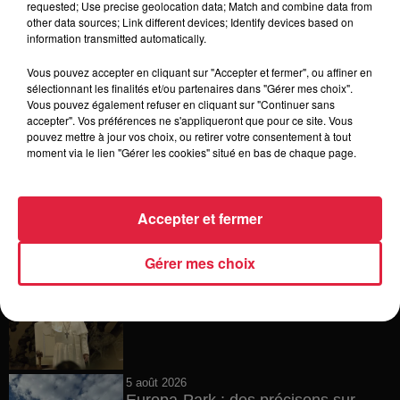
requested; Use precise geolocation data; Match and combine data from
other data sources; Link different devices; Identify devices based on
6 août 2026
information transmitted automatically.
Tags antisémites à Strasbourg :
Catherine Trautmann réagit
Vous pouvez accepter en cliquant sur "Accepter et fermer", ou affiner en
sélectionnant les finalités et/ou partenaires dans "Gérer mes choix".
Vous pouvez également refuser en cliquant sur "Continuer sans
accepter". Vos préférences ne s'appliqueront que pour ce site. Vous
pouvez mettre à jour vos choix, ou retirer votre consentement à tout
6 août 2026
moment via le lien "Gérer les cookies" situé en bas de chaque page.
Au zoo de Mulhouse : rencontre
avec les flamants rouges
Accepter et fermer
Gérer mes choix
6 août 2026
Les dernières infos sur la venue du
pape à Metz en septembre
5 août 2026