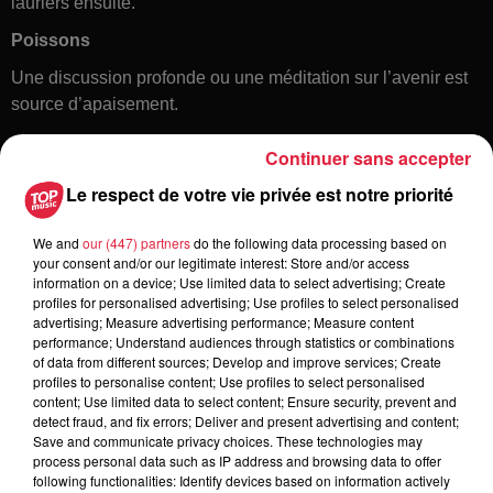
lauriers ensuite.
Poissons
Une discussion profonde ou une méditation sur l’avenir est
source d’apaisement.
Continuer sans accepter
Le respect de votre vie privée est notre priorité
We and
our (447) partners
do the following data processing based on
your consent and/or our legitimate interest: Store and/or access
information on a device; Use limited data to select advertising; Create
profiles for personalised advertising; Use profiles to select personalised
Toute l'actu
advertising; Measure advertising performance; Measure content
performance; Understand audiences through statistics or combinations
of data from different sources; Develop and improve services; Create
6 août 2026
profiles to personalise content; Use profiles to select personalised
À Hoerdt, de l’eau brune sort des
content; Use limited data to select content; Ensure security, prevent and
detect fraud, and fix errors; Deliver and present advertising and content;
robinets
Save and communicate privacy choices. These technologies may
process personal data such as IP address and browsing data to offer
following functionalities: Identify devices based on information actively