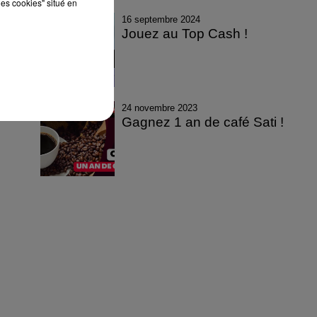
les cookies" situé en
16 septembre 2024
Jouez au Top Cash !
24 novembre 2023
Gagnez 1 an de café Sati !