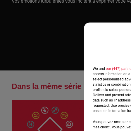
Vos émotions turbulentes vous incitent à exprimer votre vé
We and
our (447) partn
access information on a 
select personalised ad
statistics or combinatio
Dans la même série
profiles to select person
Deliver and present adv
data such as IP address 
Horoscope du
requested; Use precise g
Horoscope du di
based on information tra
Vous pouvez accepter en 
mes choix". Vous pouvez