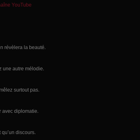
chaîne YouTube
en révèlera la beauté.
z une autre mélodie.
mêlez surtout pas.
r avec diplomatie.
t qu’un discours.