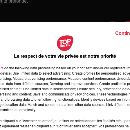
rité profonde.
Contin
Le respect de votre vie privée est notre priorité
ers
do the following data processing based on your consent and/or our legitimate int
device; Use limited data to select advertising; Create profiles for personalised adver
vertising; Measure advertising performance; Measure content performance; Unders
ns of data from different sources; Develop and improve services; Create profiles to 
alised content; Use limited data to select content; Ensure security, prevent and detect
ertising and content; Save and communicate privacy choices. These technologies
and browsing data to offer following functionalities: Identify devices based on infor
 dimanche 09 août 2026
eolocation data; Match and combine data from other data sources; Link different de
manche 09 août 2026
nsmitted automatically.
cliquant sur "Accepter et fermer", ou affiner en sélectionnant les finalités et/ou pa
 également refuser en cliquant sur "Continuer sans accepter". Vos préférences ne 