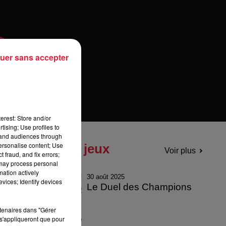
uer sans accepter
erest: Store and/or
tising; Use profiles to
tand audiences through
personalise content; Use
Tous les jeux
Voir plus
 fraud, and fix errors;
 may process personal
mation actively
30 août 2025
vices; Identify devices
Le Duel des Champions
rtenaires dans "Gérer
s'appliqueront que pour