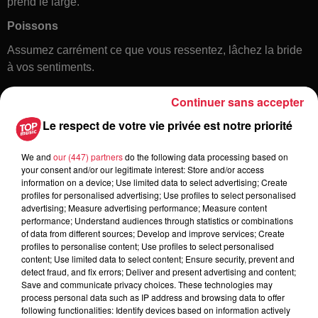
prend le large.
Poissons
Assumez carrément ce que vous ressentez, lâchez la bride
à vos sentiments.
Continuer sans accepter
Le respect de votre vie privée est notre priorité
We and
our (447) partners
do the following data processing based on
your consent and/or our legitimate interest: Store and/or access
information on a device; Use limited data to select advertising; Create
profiles for personalised advertising; Use profiles to select personalised
Toute l'actu
advertising; Measure advertising performance; Measure content
performance; Understand audiences through statistics or combinations
of data from different sources; Develop and improve services; Create
6 août 2026
profiles to personalise content; Use profiles to select personalised
À Hoerdt, de l’eau brune sort des
content; Use limited data to select content; Ensure security, prevent and
detect fraud, and fix errors; Deliver and present advertising and content;
robinets
Save and communicate privacy choices. These technologies may
process personal data such as IP address and browsing data to offer
following functionalities: Identify devices based on information actively