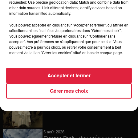
requested; Use precise geolocation data; Match and combine data from
other data sources; Link different devices; Identify devices based on
6 août 2026
information transmitted automatically.
Tags antisémites à Strasbourg :
Catherine Trautmann réagit
Vous pouvez accepter en cliquant sur "Accepter et fermer", ou affiner en
sélectionnant les finalités et/ou partenaires dans "Gérer mes choix".
Vous pouvez également refuser en cliquant sur "Continuer sans
accepter". Vos préférences ne s'appliqueront que pour ce site. Vous
pouvez mettre à jour vos choix, ou retirer votre consentement à tout
6 août 2026
moment via le lien "Gérer les cookies" situé en bas de chaque page.
Au zoo de Mulhouse : rencontre
avec les flamants rouges
Accepter et fermer
Gérer mes choix
6 août 2026
Les dernières infos sur la venue du
pape à Metz en septembre
5 août 2026