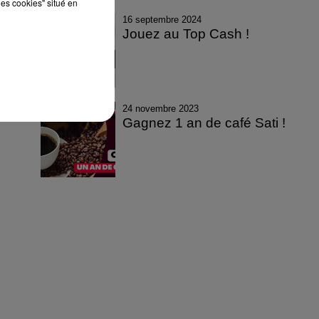
les cookies" situé en
16 septembre 2024
Jouez au Top Cash !
24 novembre 2023
Gagnez 1 an de café Sati !