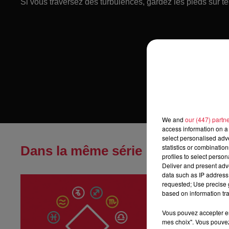
Si vous traversez des turbulences, gardez les pieds sur ter
We and
our (447) partn
access information on a 
select personalised ad
statistics or combinatio
Dans la même série
profiles to select person
Deliver and present adv
data such as IP address 
Horoscope du
requested; Use precise g
Horoscope du sa
based on information tra
Vous pouvez accepter en 
mes choix". Vous pouvez