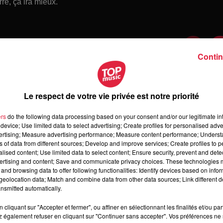
re, ça ira mieux.
Contin
Le respect de votre vie privée est notre priorité
ers
do the following data processing based on your consent and/or our legitimate int
device; Use limited data to select advertising; Create profiles for personalised adver
vertising; Measure advertising performance; Measure content performance; Unders
ns of data from different sources; Develop and improve services; Create profiles to 
alised content; Use limited data to select content; Ensure security, prevent and detect
ertising and content; Save and communicate privacy choices. These technologies
and browsing data to offer following functionalities: Identify devices based on infor
 samedi 08 août 2026
eolocation data; Match and combine data from other data sources; Link different de
medi 08 août 2026
nsmitted automatically.
cliquant sur "Accepter et fermer", ou affiner en sélectionnant les finalités et/ou pa
 également refuser en cliquant sur "Continuer sans accepter". Vos préférences ne 