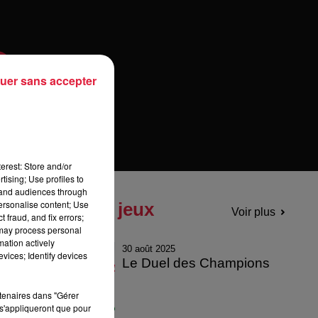
uer sans accepter
erest: Store and/or
tising; Use profiles to
tand audiences through
personalise content; Use
Tous les jeux
Voir plus
 fraud, and fix errors;
 may process personal
mation actively
30 août 2025
vices; Identify devices
Le Duel des Champions
rtenaires dans "Gérer
s'appliqueront que pour