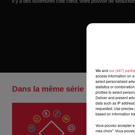
Il y a des ouvertures côté cœur, votre pouvoir de séduction
We and
our (447) partn
access information on a 
select personalised ad
statistics or combinatio
Dans la même série
profiles to select person
Deliver and present adv
data such as IP address 
Horoscope du
requested; Use precise g
Horoscope du di
based on information tra
Vous pouvez accepter en 
mes choix". Vous pouvez