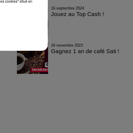
les cookies" situé en
16 septembre 2024
Jouez au Top Cash !
24 novembre 2023
Gagnez 1 an de café Sati !