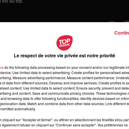
 est au top.
Contin
Le respect de votre vie privée est notre priorité
ers
do the following data processing based on your consent and/or our legitimate int
device; Use limited data to select advertising; Create profiles for personalised adver
vertising; Measure advertising performance; Measure content performance; Unders
ns of data from different sources; Develop and improve services; Create profiles to 
alised content; Use limited data to select content; Ensure security, prevent and detect
ertising and content; Save and communicate privacy choices. These technologies
and browsing data to offer following functionalities: Identify devices based on infor
 dimanche 09 août 2026
eolocation data; Match and combine data from other data sources; Link different de
manche 09 août 2026
nsmitted automatically.
cliquant sur "Accepter et fermer", ou affiner en sélectionnant les finalités et/ou pa
 également refuser en cliquant sur "Continuer sans accepter". Vos préférences ne 