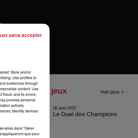
uer sans accepter
erest: Store and/or
tising; Use profiles to
tand audiences through
personalise content; Use
Tous les jeux
Voir plus
 fraud, and fix errors;
 may process personal
mation actively
30 août 2025
vices; Identify devices
Le Duel des Champions
rtenaires dans "Gérer
s'appliqueront que pour