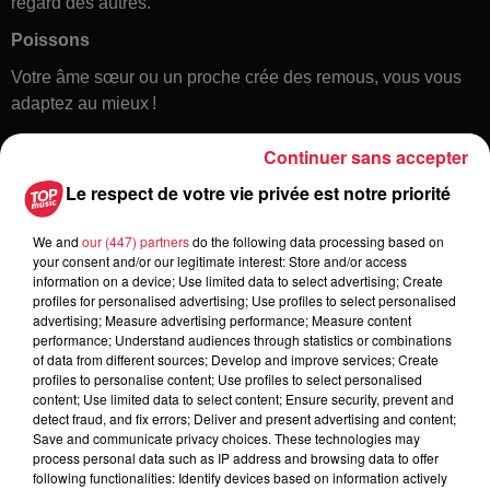
regard des autres.
Poissons
Votre âme sœur ou un proche crée des remous, vous vous
adaptez au mieux !
Continuer sans accepter
Le respect de votre vie privée est notre priorité
We and
our (447) partners
do the following data processing based on
your consent and/or our legitimate interest: Store and/or access
information on a device; Use limited data to select advertising; Create
profiles for personalised advertising; Use profiles to select personalised
Toute l'actu
advertising; Measure advertising performance; Measure content
performance; Understand audiences through statistics or combinations
of data from different sources; Develop and improve services; Create
6 août 2026
profiles to personalise content; Use profiles to select personalised
À Hoerdt, de l’eau brune sort des
content; Use limited data to select content; Ensure security, prevent and
detect fraud, and fix errors; Deliver and present advertising and content;
robinets
Save and communicate privacy choices. These technologies may
process personal data such as IP address and browsing data to offer
following functionalities: Identify devices based on information actively