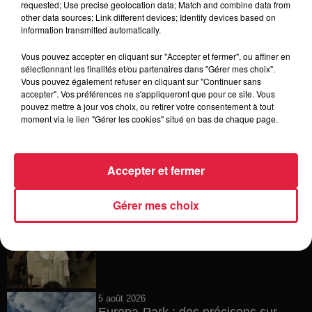
requested; Use precise geolocation data; Match and combine data from
other data sources; Link different devices; Identify devices based on
6 août 2026
information transmitted automatically.
Tags antisémites à Strasbourg :
Catherine Trautmann réagit
Vous pouvez accepter en cliquant sur "Accepter et fermer", ou affiner en
sélectionnant les finalités et/ou partenaires dans "Gérer mes choix".
Vous pouvez également refuser en cliquant sur "Continuer sans
accepter". Vos préférences ne s'appliqueront que pour ce site. Vous
pouvez mettre à jour vos choix, ou retirer votre consentement à tout
6 août 2026
moment via le lien "Gérer les cookies" situé en bas de chaque page.
Au zoo de Mulhouse : rencontre
avec les flamants rouges
Accepter et fermer
Gérer mes choix
6 août 2026
Les dernières infos sur la venue du
pape à Metz en septembre
5 août 2026