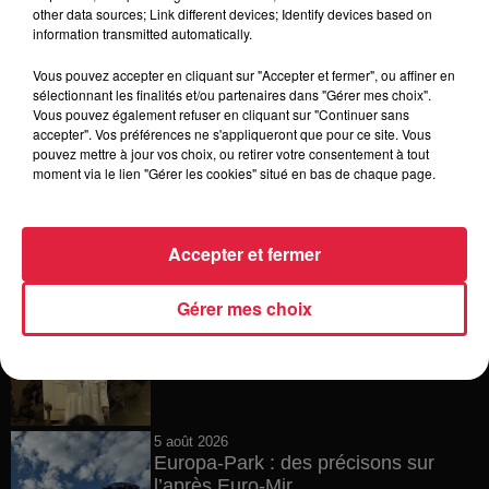
6 août 2026
other data sources; Link different devices; Identify devices based on
Tags antisémites à Strasbourg :
information transmitted automatically.
Catherine Trautmann réagit
Vous pouvez accepter en cliquant sur "Accepter et fermer", ou affiner en
sélectionnant les finalités et/ou partenaires dans "Gérer mes choix".
Vous pouvez également refuser en cliquant sur "Continuer sans
accepter". Vos préférences ne s'appliqueront que pour ce site. Vous
6 août 2026
pouvez mettre à jour vos choix, ou retirer votre consentement à tout
Au zoo de Mulhouse : rencontre
moment via le lien "Gérer les cookies" situé en bas de chaque page.
avec les flamants rouges
Accepter et fermer
6 août 2026
Gérer mes choix
Les dernières infos sur la venue du
pape à Metz en septembre
5 août 2026
Europa-Park : des précisons sur
l’après Euro-Mir