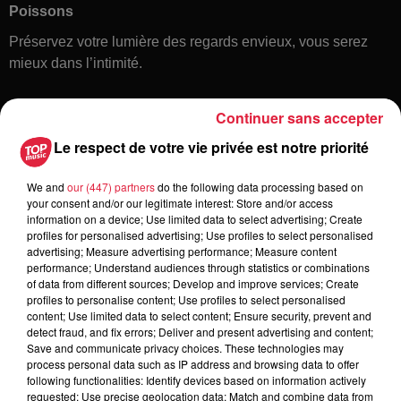
Poissons
Préservez votre lumière des regards envieux, vous serez
mieux dans l’intimité.
Continuer sans accepter
Le respect de votre vie privée est notre priorité
We and
our (447) partners
do the following data processing based on
your consent and/or our legitimate interest: Store and/or access
information on a device; Use limited data to select advertising; Create
Toute l'actu
profiles for personalised advertising; Use profiles to select personalised
advertising; Measure advertising performance; Measure content
performance; Understand audiences through statistics or combinations
of data from different sources; Develop and improve services; Create
6 août 2026
profiles to personalise content; Use profiles to select personalised
À Hoerdt, de l’eau brune sort des
content; Use limited data to select content; Ensure security, prevent and
robinets
detect fraud, and fix errors; Deliver and present advertising and content;
Save and communicate privacy choices. These technologies may
process personal data such as IP address and browsing data to offer
following functionalities: Identify devices based on information actively
requested; Use precise geolocation data; Match and combine data from