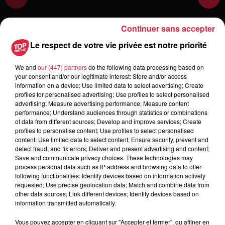
Continuer sans accepter
Le respect de votre vie privée est notre priorité
Toute l'actu
We and
our (447) partners
do the following data processing based on
your consent and/or our legitimate interest: Store and/or access
information on a device; Use limited data to select advertising; Create
6 août 2026
profiles for personalised advertising; Use profiles to select personalised
À Hoerdt, de l’eau brune sort des
advertising; Measure advertising performance; Measure content
robinets
performance; Understand audiences through statistics or combinations
of data from different sources; Develop and improve services; Create
profiles to personalise content; Use profiles to select personalised
content; Use limited data to select content; Ensure security, prevent and
detect fraud, and fix errors; Deliver and present advertising and content;
6 août 2026
Save and communicate privacy choices. These technologies may
Tags antisémites à Strasbourg :
process personal data such as IP address and browsing data to offer
Catherine Trautmann réagit
following functionalities: Identify devices based on information actively
requested; Use precise geolocation data; Match and combine data from
other data sources; Link different devices; Identify devices based on
information transmitted automatically.
6 août 2026
Vous pouvez accepter en cliquant sur "Accepter et fermer", ou affiner en