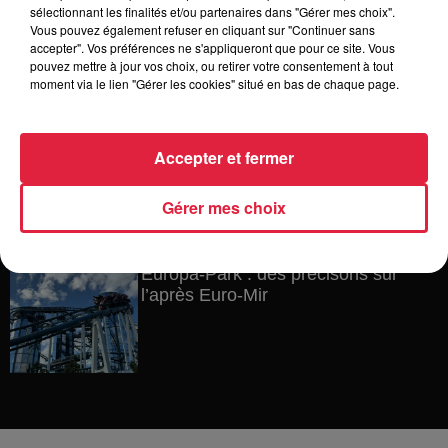
Au zoo de Mulhouse : rencontre
sélectionnant les finalités et/ou partenaires dans "Gérer mes choix".
avec les flamants rouges
Vous pouvez également refuser en cliquant sur "Continuer sans
accepter". Vos préférences ne s'appliqueront que pour ce site. Vous
pouvez mettre à jour vos choix, ou retirer votre consentement à tout
moment via le lien "Gérer les cookies" situé en bas de chaque page.
6 août 2026
Les dernières infos sur la venue du
Accepter et fermer
pape à Metz en septembre
Gérer mes choix
5 août 2026
Europa-Park : des précisons sur
l’après Euro-Mir