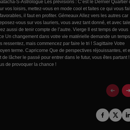
tacha-S-Astrologue Les prévisions : C’est le Dernier Quartier 
r vos loisirs, mettez-vous en mode cool et faites ce qui vous fai
avorables, il faut en profiter. Gémeaux Allez vers les autres car
eposez-vous sur vos lauriers, vous avez tant donné, et avec tale
yez aussi de tenir compte de l’autre. Vierge Il est temps de vous
alance Un changement dans votre vie matérielle demande un temps
s ressentez, mais commencez par faire le tri ! Sagittaire Votre
moyen terme. Capricorne Que de perspectives réjouissantes, et 
 de lâcher le passé pour entrer dans le futur, vous êtes partant !
us de provoquer la chance !