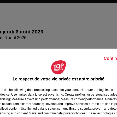
 jeudi 6 août 2026
di 6 août 2026
Contin
Le respect de votre vie privée est notre priorité
ers
do the following data processing based on your consent and/or our legitimate int
device; Use limited data to select advertising; Create profiles for personalised adver
vertising; Measure advertising performance; Measure content performance; Unders
ns of data from different sources; Develop and improve services; Create profiles to 
alised content; Use limited data to select content; Ensure security, prevent and detect
rcredi 05
ertising and content; Save and communicate privacy choices. These technologies
edi 05