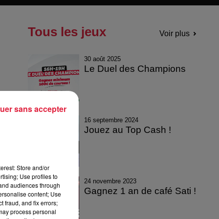
Tous les jeux
Voir plus
30 août 2025
Le Duel des Champions
uer sans accepter
16 septembre 2024
Jouez au Top Cash !
erest: Store and/or
tising; Use profiles to
24 novembre 2023
tand audiences through
Gagnez 1 an de café Sati !
personalise content; Use
 fraud, and fix errors;
 may process personal