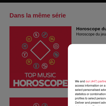
Dans la même série
Horoscope du
Horoscope du jeu
We and
our (447) partn
access information on a 
select personalised ad
statistics or combinatio
profiles to select person
Horoscope me
Deliver and present adv
Horoscope mercr