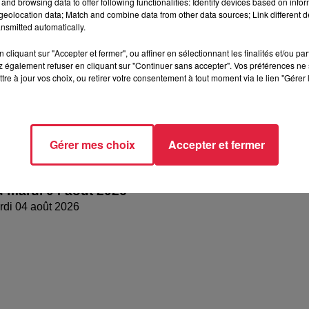
and browsing data to offer following functionalities: Identify devices based on infor
eolocation data; Match and combine data from other data sources; Link different de
nsmitted automatically.
cliquant sur "Accepter et fermer", ou affiner en sélectionnant les finalités et/ou pa
 également refuser en cliquant sur "Continuer sans accepter". Vos préférences ne 
tre à jour vos choix, ou retirer votre consentement à tout moment via le lien "Gérer 
Gérer mes choix
Accepter et fermer
 mardi 04 août 2026
di 04 août 2026