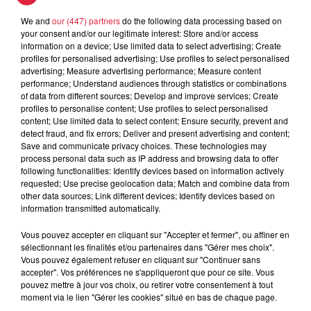
We and
our (447) partners
do the following data processing based on
your consent and/or our legitimate interest: Store and/or access
5 août 2026
Europa-Park : des précisons sur
information on a device; Use limited data to select advertising; Create
profiles for personalised advertising; Use profiles to select personalised
l’après Euro-Mir
advertising; Measure advertising performance; Measure content
performance; Understand audiences through statistics or combinations
of data from different sources; Develop and improve services; Create
profiles to personalise content; Use profiles to select personalised
content; Use limited data to select content; Ensure security, prevent and
detect fraud, and fix errors; Deliver and present advertising and content;
Save and communicate privacy choices. These technologies may
process personal data such as IP address and browsing data to offer
Dans la même série
following functionalities: Identify devices based on information actively
requested; Use precise geolocation data; Match and combine data from
other data sources; Link different devices; Identify devices based on
information transmitted automatically.
Horoscope du dimanche 09 août
2026
Vous pouvez accepter en cliquant sur "Accepter et fermer", ou affiner en
Horoscope du dimanche 09 août 2026
sélectionnant les finalités et/ou partenaires dans "Gérer mes choix".
Vous pouvez également refuser en cliquant sur "Continuer sans
accepter". Vos préférences ne s'appliqueront que pour ce site. Vous
pouvez mettre à jour vos choix, ou retirer votre consentement à tout
moment via le lien "Gérer les cookies" situé en bas de chaque page.
Horoscope du samedi 08 août