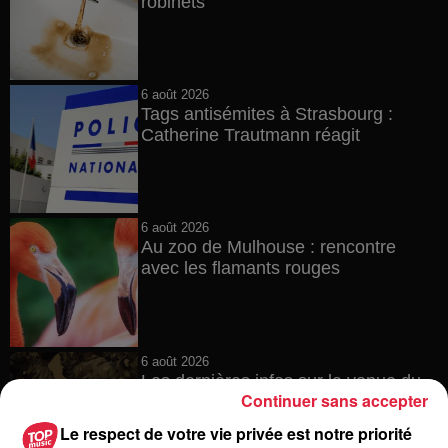
robinets
6 août 2026
Tags antisémites à Strasbourg :
Catherine Trautmann réagit
6 août 2026
Au zoo de Mulhouse : rencontre
avec les flamants rouges
6 août 2026
Les dernières infos sur la venue du
Continuer sans accepter
pape à Metz en septembre
Le respect de votre vie privée est notre priorité