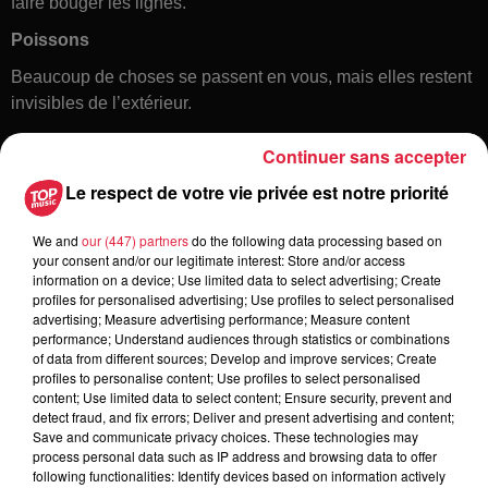
faire bouger les lignes.
Poissons
Beaucoup de choses se passent en vous, mais elles restent
invisibles de l’extérieur.
Continuer sans accepter
Le respect de votre vie privée est notre priorité
We and
our (447) partners
do the following data processing based on
your consent and/or our legitimate interest: Store and/or access
information on a device; Use limited data to select advertising; Create
profiles for personalised advertising; Use profiles to select personalised
Toute l'actu
advertising; Measure advertising performance; Measure content
performance; Understand audiences through statistics or combinations
of data from different sources; Develop and improve services; Create
6 août 2026
profiles to personalise content; Use profiles to select personalised
À Hoerdt, de l’eau brune sort des
content; Use limited data to select content; Ensure security, prevent and
detect fraud, and fix errors; Deliver and present advertising and content;
robinets
Save and communicate privacy choices. These technologies may
process personal data such as IP address and browsing data to offer
following functionalities: Identify devices based on information actively