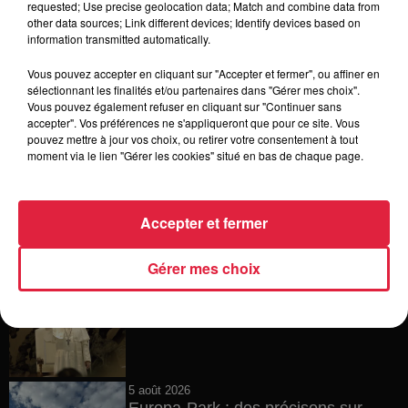
requested; Use precise geolocation data; Match and combine data from
other data sources; Link different devices; Identify devices based on
6 août 2026
information transmitted automatically.
Tags antisémites à Strasbourg :
Catherine Trautmann réagit
Vous pouvez accepter en cliquant sur "Accepter et fermer", ou affiner en
sélectionnant les finalités et/ou partenaires dans "Gérer mes choix".
Vous pouvez également refuser en cliquant sur "Continuer sans
accepter". Vos préférences ne s'appliqueront que pour ce site. Vous
pouvez mettre à jour vos choix, ou retirer votre consentement à tout
6 août 2026
moment via le lien "Gérer les cookies" situé en bas de chaque page.
Au zoo de Mulhouse : rencontre
avec les flamants rouges
Accepter et fermer
Gérer mes choix
6 août 2026
Les dernières infos sur la venue du
pape à Metz en septembre
5 août 2026