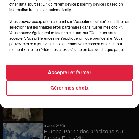
6 août 2026
other data sources; Link different devices; Identify devices based on
Tags antisémites à Strasbourg :
information transmitted automatically.
Catherine Trautmann réagit
Vous pouvez accepter en cliquant sur "Accepter et fermer", ou affiner en
sélectionnant les finalités et/ou partenaires dans "Gérer mes choix".
Vous pouvez également refuser en cliquant sur "Continuer sans
accepter". Vos préférences ne s'appliqueront que pour ce site. Vous
6 août 2026
pouvez mettre à jour vos choix, ou retirer votre consentement à tout
Au zoo de Mulhouse : rencontre
moment via le lien "Gérer les cookies" situé en bas de chaque page.
avec les flamants rouges
Accepter et fermer
6 août 2026
Gérer mes choix
Les dernières infos sur la venue du
pape à Metz en septembre
5 août 2026
Europa-Park : des précisons sur
l’après Euro-Mir