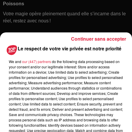
Poissons
Votre magie opère pleinement quand elle s’incarne dans le
réel, restez avec nous !
Continuer sans accepter
Le respect de votre vie privée est notre priorité
We and
our (447) partners
do the following data processing based on
your consent and/or our legitimate interest: Store and/or access
information on a device; Use limited data to select advertising; Create
Toute l'actu
profiles for personalised advertising; Use profiles to select personalised
advertising; Measure advertising performance; Measure content
performance; Understand audiences through statistics or combinations
of data from different sources; Develop and improve services; Create
6 août 2026
profiles to personalise content; Use profiles to select personalised
À Hoerdt, de l’eau brune sort des
content; Use limited data to select content; Ensure security, prevent and
robinets
detect fraud, and fix errors; Deliver and present advertising and content;
Save and communicate privacy choices. These technologies may
process personal data such as IP address and browsing data to offer
following functionalities: Identify devices based on information actively
requested; Use precise geolocation data; Match and combine data from