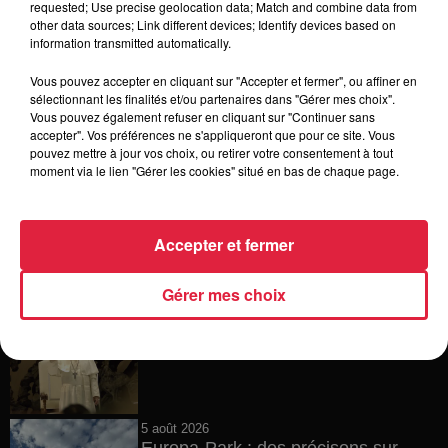
requested; Use precise geolocation data; Match and combine data from
other data sources; Link different devices; Identify devices based on
6 août 2026
information transmitted automatically.
Tags antisémites à Strasbourg :
Catherine Trautmann réagit
Vous pouvez accepter en cliquant sur "Accepter et fermer", ou affiner en
sélectionnant les finalités et/ou partenaires dans "Gérer mes choix".
Vous pouvez également refuser en cliquant sur "Continuer sans
accepter". Vos préférences ne s'appliqueront que pour ce site. Vous
pouvez mettre à jour vos choix, ou retirer votre consentement à tout
6 août 2026
moment via le lien "Gérer les cookies" situé en bas de chaque page.
Au zoo de Mulhouse : rencontre
avec les flamants rouges
Accepter et fermer
Gérer mes choix
6 août 2026
Les dernières infos sur la venue du
pape à Metz en septembre
5 août 2026