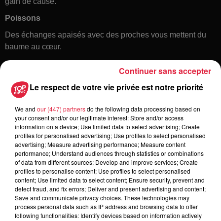
gain de cause.
Poissons
Des échanges apaisés avec des proches vous mettent du
baume au cœur.
Continuer sans accepter
Le respect de votre vie privée est notre priorité
We and
our (447) partners
do the following data processing based on
your consent and/or our legitimate interest: Store and/or access
information on a device; Use limited data to select advertising; Create
profiles for personalised advertising; Use profiles to select personalised
Toute l'actu
advertising; Measure advertising performance; Measure content
performance; Understand audiences through statistics or combinations
of data from different sources; Develop and improve services; Create
6 août 2026
profiles to personalise content; Use profiles to select personalised
À Hoerdt, de l’eau brune sort des
content; Use limited data to select content; Ensure security, prevent and
detect fraud, and fix errors; Deliver and present advertising and content;
robinets
Save and communicate privacy choices. These technologies may
process personal data such as IP address and browsing data to offer
following functionalities: Identify devices based on information actively