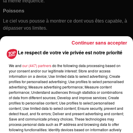
la même fréquence.
Poissons
Le ciel vous pousse à montrer ce dont vous êtes capable, à
dépasser vos limites.
Continuer sans accepter
Le respect de votre vie privée est notre priorité
We and
our (447) partners
do the following data processing based on
your consent and/or our legitimate interest: Store and/or access
information on a device; Use limited data to select advertising; Create
profiles for personalised advertising; Use profiles to select personalised
Toute l'actu
advertising; Measure advertising performance; Measure content
performance; Understand audiences through statistics or combinations
of data from different sources; Develop and improve services; Create
6 août 2026
profiles to personalise content; Use profiles to select personalised
À Hoerdt, de l’eau brune sort des
content; Use limited data to select content; Ensure security, prevent and
detect fraud, and fix errors; Deliver and present advertising and content;
robinets
Save and communicate privacy choices. These technologies may
process personal data such as IP address and browsing data to offer
following functionalities: Identify devices based on information actively