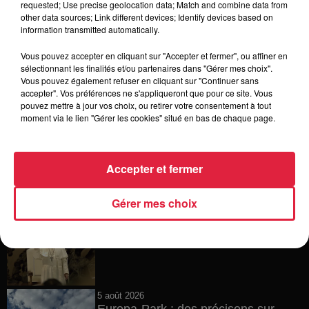
requested; Use precise geolocation data; Match and combine data from
other data sources; Link different devices; Identify devices based on
6 août 2026
information transmitted automatically.
Tags antisémites à Strasbourg :
Catherine Trautmann réagit
Vous pouvez accepter en cliquant sur "Accepter et fermer", ou affiner en
sélectionnant les finalités et/ou partenaires dans "Gérer mes choix".
Vous pouvez également refuser en cliquant sur "Continuer sans
accepter". Vos préférences ne s'appliqueront que pour ce site. Vous
pouvez mettre à jour vos choix, ou retirer votre consentement à tout
6 août 2026
moment via le lien "Gérer les cookies" situé en bas de chaque page.
Au zoo de Mulhouse : rencontre
avec les flamants rouges
Accepter et fermer
Gérer mes choix
6 août 2026
Les dernières infos sur la venue du
pape à Metz en septembre
5 août 2026