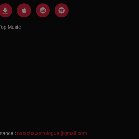
Top Music
stance :
natacha.astrologue@gmail.com