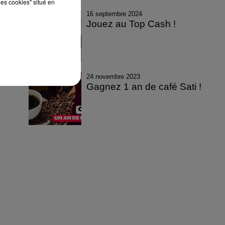
les cookies" situé en
16 septembre 2024
Jouez au Top Cash !
24 novembre 2023
Gagnez 1 an de café Sati !