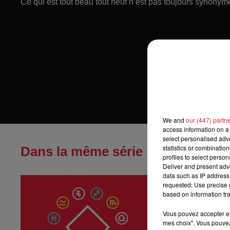
Ce qui est tout beau tout neuf n’est pas toujours synonyme
We and
our (447) partn
access information on a 
select personalised ad
statistics or combinatio
Dans la même série
profiles to select person
Deliver and present adv
data such as IP address 
Horoscope du
requested; Use precise g
Horoscope du sa
based on information tra
Vous pouvez accepter en 
mes choix". Vous pouvez