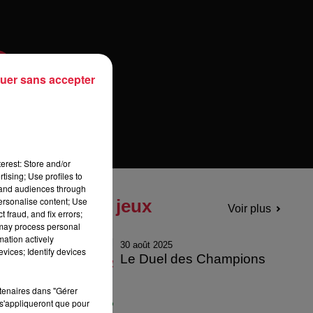
uer sans accepter
erest: Store and/or
tising; Use profiles to
tand audiences through
personalise content; Use
Tous les jeux
Voir plus
 fraud, and fix errors;
 may process personal
mation actively
30 août 2025
vices; Identify devices
Le Duel des Champions
rtenaires dans "Gérer
s'appliqueront que pour