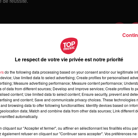
 de réussite.
Contin
Le respect de votre vie privée est notre priorité
ers
do the following data processing based on your consent and/or our legitimate int
device; Use limited data to select advertising; Create profiles for personalised adver
vertising; Measure advertising performance; Measure content performance; Unders
ns of data from different sources; Develop and improve services; Create profiles to 
alised content; Use limited data to select content; Ensure security, prevent and detect
ertising and content; Save and communicate privacy choices. These technologies
and browsing data to offer following functionalities: Identify devices based on infor
 samedi 08 août 2026
eolocation data; Match and combine data from other data sources; Link different de
medi 08 août 2026
nsmitted automatically.
cliquant sur "Accepter et fermer", ou affiner en sélectionnant les finalités et/ou pa
 également refuser en cliquant sur "Continuer sans accepter". Vos préférences ne 