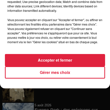
requested; Use precise geolocation data; Match and combine data from
other data sources; Link different devices; Identify devices based on
15h54
information transmitted automatically.
Tags antisémites à Strasbourg :
Catherine Trautmann réagit
Vous pouvez accepter en cliquant sur "Accepter et fermer", ou affiner en
sélectionnant les finalités et/ou partenaires dans "Gérer mes choix".
Vous pouvez également refuser en cliquant sur "Continuer sans
accepter". Vos préférences ne s'appliqueront que pour ce site. Vous
pouvez mettre à jour vos choix, ou retirer votre consentement à tout
14h33
moment via le lien "Gérer les cookies" situé en bas de chaque page.
Au zoo de Mulhouse : rencontre
avec les flamants rouges
Accepter et fermer
Gérer mes choix
12h23
Les dernières infos sur la venue du
pape à Metz en septembre
5 août 2026