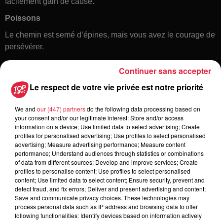
facilement gain de cause.
Poissons
Le chemin est semé d’épines, mais vous avez le courage de
persévérer.
Continuer sans accepter
Le respect de votre vie privée est notre priorité
We and
our (447) partners
do the following data processing based on
your consent and/or our legitimate interest: Store and/or access
information on a device; Use limited data to select advertising; Create
profiles for personalised advertising; Use profiles to select personalised
Toute l'actu
advertising; Measure advertising performance; Measure content
performance; Understand audiences through statistics or combinations
of data from different sources; Develop and improve services; Create
16h00
profiles to personalise content; Use profiles to select personalised
À Hoerdt, de l’eau brune sort des
content; Use limited data to select content; Ensure security, prevent and
detect fraud, and fix errors; Deliver and present advertising and content;
robinets
Save and communicate privacy choices. These technologies may
process personal data such as IP address and browsing data to offer
following functionalities: Identify devices based on information actively