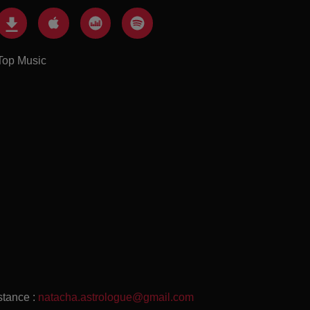
Top Music
stance :
natacha.astrologue@gmail.com