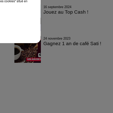
les cookies" situé en
16 septembre 2024
Jouez au Top Cash !
24 novembre 2023
Gagnez 1 an de café Sati !