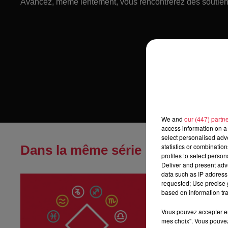
Avancez, même lentement, vous rencontrerez des soutien
We and
our (447) partn
access information on a 
select personalised ad
statistics or combinatio
Dans la même série
profiles to select person
Deliver and present adv
data such as IP address 
Horoscope du
requested; Use precise g
Horoscope du ven
based on information tra
Vous pouvez accepter en 
mes choix". Vous pouvez