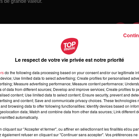
s de grande valeur.
Contin
Le respect de votre vie privée est notre priorité
ers
do the following data processing based on your consent and/or our legitimate int
device; Use limited data to select advertising; Create profiles for personalised adver
vertising; Measure advertising performance; Measure content performance; Unders
ns of data from different sources; Develop and improve services; Create profiles to 
alised content; Use limited data to select content; Ensure security, prevent and detect
ertising and content; Save and communicate privacy choices. These technologies
and browsing data to offer following functionalities: Identify devices based on infor
 vendredi 07 août 2026
eolocation data; Match and combine data from other data sources; Link different de
dredi 07 août 2026
nsmitted automatically.
cliquant sur "Accepter et fermer", ou affiner en sélectionnant les finalités et/ou pa
 également refuser en cliquant sur "Continuer sans accepter". Vos préférences ne 