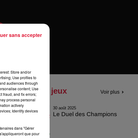
uer sans accepter
erest: Store and/or
tising; Use profiles to
tand audiences through
personalise content; Use
Tous les jeux
Voir plus
 fraud, and fix errors;
 may process personal
mation actively
30 août 2025
vices; Identify devices
Le Duel des Champions
rtenaires dans "Gérer
s'appliqueront que pour