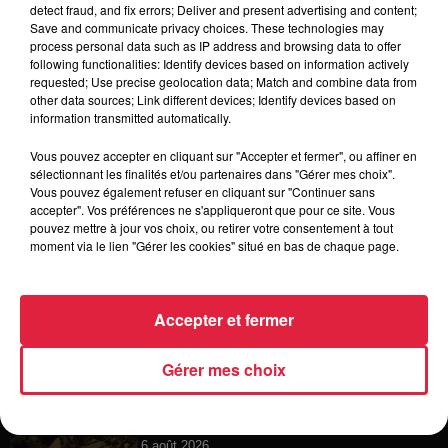
detect fraud, and fix errors; Deliver and present advertising and content;
Save and communicate privacy choices. These technologies may
process personal data such as IP address and browsing data to offer
6 août 2026
following functionalities: Identify devices based on information actively
À Hoerdt, de l’eau brune sort des
requested; Use precise geolocation data; Match and combine data from
robinets
other data sources; Link different devices; Identify devices based on
information transmitted automatically.
Vous pouvez accepter en cliquant sur "Accepter et fermer", ou affiner en
sélectionnant les finalités et/ou partenaires dans "Gérer mes choix".
6 août 2026
Vous pouvez également refuser en cliquant sur "Continuer sans
Tags antisémites à Strasbourg :
accepter". Vos préférences ne s'appliqueront que pour ce site. Vous
Catherine Trautmann réagit
pouvez mettre à jour vos choix, ou retirer votre consentement à tout
moment via le lien "Gérer les cookies" situé en bas de chaque page.
6 août 2026
Accepter et fermer
Au zoo de Mulhouse : rencontre
avec les flamants rouges
Gérer mes choix
6 août 2026