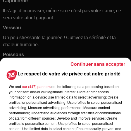
Capricorne
Il s’agit d’improviser, même si ce n’est pas votre came, ce
sera votre atout gagnant.
Verseau
Un peu stressante la journée ! Cultivez la sérénité et la
chaleur humaine.
Poissons
Continuer sans accepter
Savourez les petits bonheurs du quotidien, il y aura peut-
être une bonne surprise !
Le respect de votre vie privée est notre priorité
We and
our (447) partners
do the following data processing based on
your consent and/or our legitimate interest: Store and/or access
information on a device; Use limited data to select advertising; Create
profiles for personalised advertising; Use profiles to select personalised
advertising; Measure advertising performance; Measure content
performance; Understand audiences through statistics or combinations
of data from different sources; Develop and improve services; Create
profiles to personalise content; Use profiles to select personalised
Toute l'actu
content; Use limited data to select content; Ensure security, prevent and