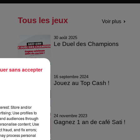
Tous les jeux
Voir plus
30 août 2025
Le Duel des Champions
uer sans accepter
16 septembre 2024
Jouez au Top Cash !
erest: Store and/or
tising; Use profiles to
24 novembre 2023
tand audiences through
Gagnez 1 an de café Sati !
personalise content; Use
 fraud, and fix errors;
 may process personal