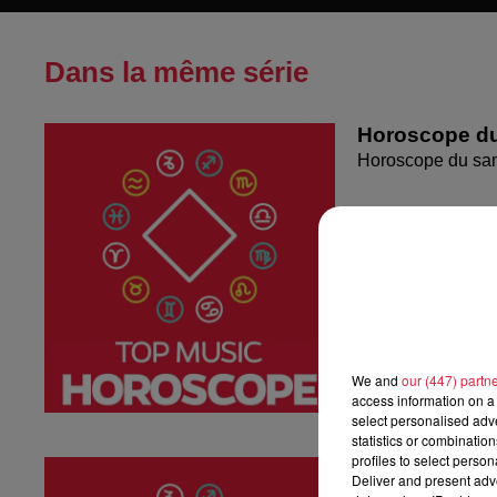
Dans la même série
Horoscope du
Horoscope du sa
We and
our (447) partn
access information on a 
select personalised ad
statistics or combinatio
profiles to select person
Horoscope du
Deliver and present adv
Horoscope du ven