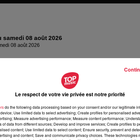
 samedi 08 août 2026
medi 08 août 2026
Contin
Le respect de votre vie privée est notre priorité
ers
do the following data processing based on your consent and/or our legitimate int
device; Use limited data to select advertising; Create profiles for personalised adver
vertising; Measure advertising performance; Measure content performance; Unders
ns of data from different sources; Develop and improve services; Create profiles to 
alised content; Use limited data to select content; Ensure security, prevent and detect
 vendredi 07 août 2026
ertising and content; Save and communicate privacy choices. These technologies
dredi 07 août 2026