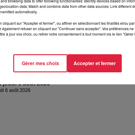
and browsing data to offer following functionalities: Identify devices based on infor
eolocation data; Match and combine data from other data sources; Link different de
nsmitted automatically.
cliquant sur "Accepter et fermer", ou affiner en sélectionnant les finalités et/ou pa
 également refuser en cliquant sur "Continuer sans accepter". Vos préférences ne 
tre à jour vos choix, ou retirer votre consentement à tout moment via le lien "Gérer 
Gérer mes choix
Accepter et fermer
 jeudi 6 août 2026
di 6 août 2026