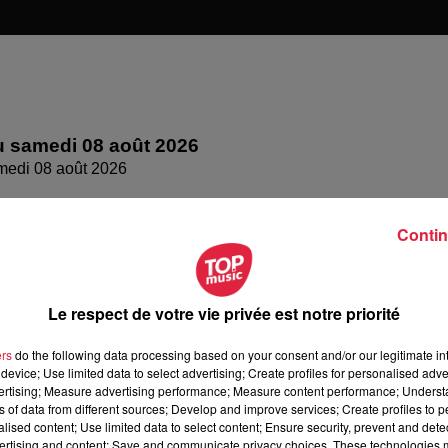
 samedi 08 août 2026
medi 08 août 2026
Contin
Le respect de votre vie privée est notre priorité
ers
do the following data processing based on your consent and/or our legitimate int
device; Use limited data to select advertising; Create profiles for personalised adver
vertising; Measure advertising performance; Measure content performance; Unders
ns of data from different sources; Develop and improve services; Create profiles to 
alised content; Use limited data to select content; Ensure security, prevent and detect
ertising and content; Save and communicate privacy choices. These technologies
 vendredi 07 août 2026