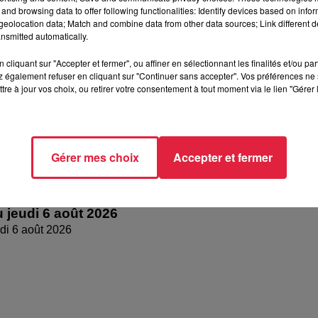
and browsing data to offer following functionalities: Identify devices based on infor
dredi 07 août 2026
eolocation data; Match and combine data from other data sources; Link different de
nsmitted automatically.
cliquant sur "Accepter et fermer", ou affiner en sélectionnant les finalités et/ou pa
 également refuser en cliquant sur "Continuer sans accepter". Vos préférences ne 
tre à jour vos choix, ou retirer votre consentement à tout moment via le lien "Gérer 
Gérer mes choix
Accepter et fermer
 jeudi 6 août 2026
di 6 août 2026