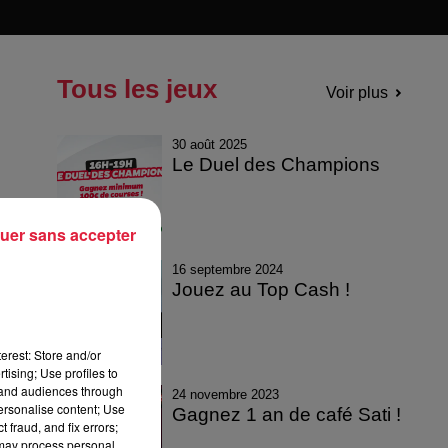
Tous les jeux
Voir plus
30 août 2025
Le Duel des Champions
uer sans accepter
16 septembre 2024
Jouez au Top Cash !
erest: Store and/or
tising; Use profiles to
tand audiences through
24 novembre 2023
personalise content; Use
Gagnez 1 an de café Sati !
 fraud, and fix errors;
 may process personal