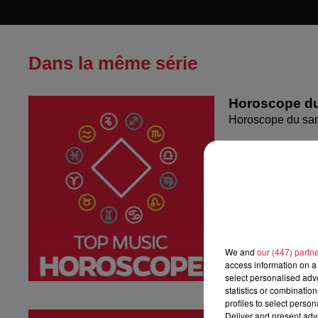
Dans la même série
Horoscope du
Horoscope du sa
We and
our (447) partn
access information on a 
select personalised ad
statistics or combinatio
profiles to select person
Deliver and present adv
Horoscope du