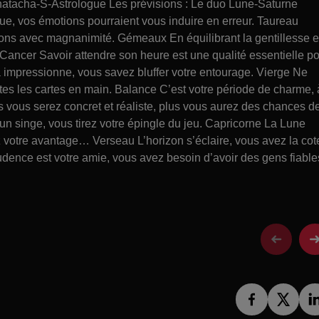
atacha-S-Astrologue Les prévisions : Le duo Lune-Saturne
que, vos émotions pourraient vous induire en erreur. Taureau
sions avec magnanimité. Gémeaux En équilibrant la gentillesse e
 Cancer Savoir attendre son heure est une qualité essentielle p
 ça impressionne, vous savez bluffer votre entourage. Vierge Ne
tes les cartes en main. Balance C’est votre période de charme, 
s vous serez concret et réaliste, plus vous aurez des chances d
n singe, vous tirez votre épingle du jeu. Capricorne La Lune
z votre avantage… Verseau L’horizon s’éclaire, vous avez la cot
udence est votre amie, vous avez besoin d’avoir des gens fiable