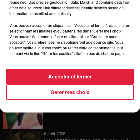
requested; Use precise geolocation data; Match and combine data from
other data sources; Link different devices; Identify devices based on
6 août 2026
information transmitted automatically.
À Hoerdt, de l’eau brune sort des
robinets
Vous pouvez accepter en cliquant sur "Accepter et fermer", ou affiner en
sélectionnant les finalités et/ou partenaires dans "Gérer mes choix".
Vous pouvez également refuser en cliquant sur "Continuer sans
accepter". Vos préférences ne s'appliqueront que pour ce site. Vous
pouvez mettre à jour vos choix, ou retirer votre consentement à tout
6 août 2026
moment via le lien "Gérer les cookies" situé en bas de chaque page.
Tags antisémites à Strasbourg :
Catherine Trautmann réagit
Accepter et fermer
Gérer mes choix
6 août 2026
Au zoo de Mulhouse : rencontre
avec les flamants rouges
6 août 2026