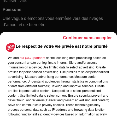
réalisent vite.
Poissons
Une vague d’émotions vous emmène vers des rivages
d’amour et de bien-être.
Continuer sans accepter
Le respect de votre vie privée est notre priorité
We and
our (447) partners
do the following data processing based on
your consent and/or our legitimate interest: Store and/or access
information on a device; Use limited data to select advertising; Create
profiles for personalised advertising; Use profiles to select personalised
Toute l'actu
advertising; Measure advertising performance; Measure content
performance; Understand audiences through statistics or combinations
of data from different sources; Develop and improve services; Create
6h38
profiles to personalise content; Use profiles to select personalised
Les sentiers poussettes de la Vallée
content; Use limited data to select content; Ensure security, prevent and
detect fraud, and fix errors; Deliver and present advertising and content;
de Villé
Save and communicate privacy choices. These technologies may
process personal data such as IP address and browsing data to offer
following functionalities: Identify devices based on information actively