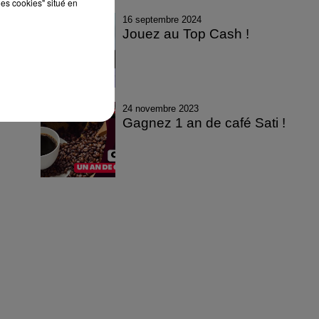
les cookies" situé en
16 septembre 2024
Jouez au Top Cash !
24 novembre 2023
Gagnez 1 an de café Sati !