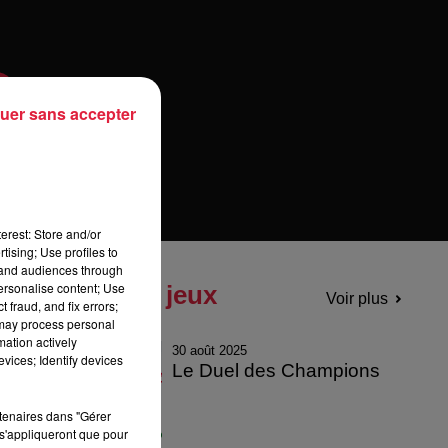
uer sans accepter
erest: Store and/or
tising; Use profiles to
tand audiences through
personalise content; Use
Tous les jeux
Voir plus
 fraud, and fix errors;
 may process personal
mation actively
30 août 2025
vices; Identify devices
Le Duel des Champions
rtenaires dans "Gérer
s'appliqueront que pour