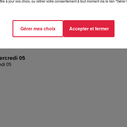
tre à jour vos choix, ou retirer votre consentement à tout moment via le lien "Gérer 
Gérer mes choix
Accepter et fermer
rcredi 05
edi 05