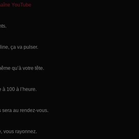
chaîne YouTube
ts.
ine, ça va pulser.
même qu’à votre tête.
e à 100 à l’heure.
s sera au rendez-vous.
e, vous rayonnez.