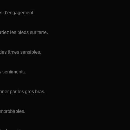
es d’engagement.
ez les pieds sur terre.
a des âmes sensibles.
s sentiments.
nner par les gros bras.
 improbables.