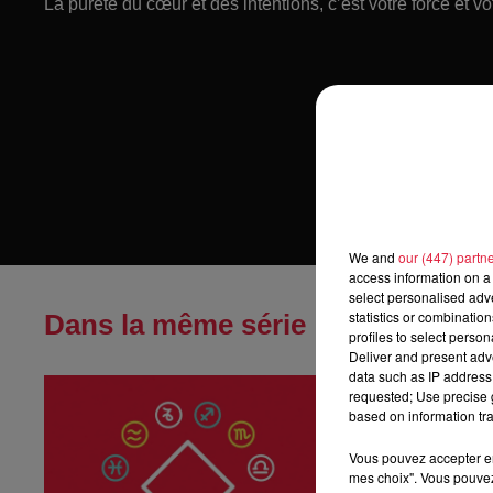
La pureté du cœur et des intentions, c’est votre force et vo
We and
our (447) partn
access information on a 
select personalised ad
statistics or combinatio
Dans la même série
profiles to select person
Deliver and present adv
data such as IP address 
Horoscope du
requested; Use precise g
Horoscope du jeu
based on information tra
Vous pouvez accepter en 
mes choix". Vous pouvez