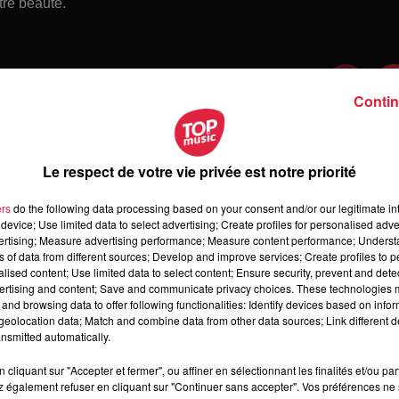
tre beauté.
Contin
Le respect de votre vie privée est notre priorité
ers
do the following data processing based on your consent and/or our legitimate int
device; Use limited data to select advertising; Create profiles for personalised adver
vertising; Measure advertising performance; Measure content performance; Unders
ns of data from different sources; Develop and improve services; Create profiles to 
alised content; Use limited data to select content; Ensure security, prevent and detect
ertising and content; Save and communicate privacy choices. These technologies
and browsing data to offer following functionalities: Identify devices based on infor
 jeudi 6 août 2026
eolocation data; Match and combine data from other data sources; Link different de
di 6 août 2026
nsmitted automatically.
cliquant sur "Accepter et fermer", ou affiner en sélectionnant les finalités et/ou pa
 également refuser en cliquant sur "Continuer sans accepter". Vos préférences ne 