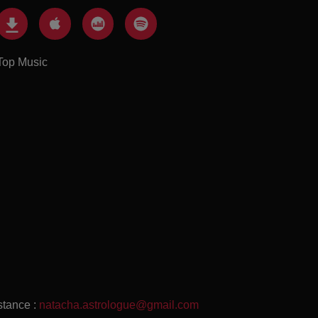
Top Music
stance :
natacha.astrologue@gmail.com