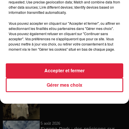
requested; Use precise geolocation data; Match and combine data from
other data sources; Link different devices; Identify devices based on
6 août 2026
information transmitted automatically.
Tags antisémites à Strasbourg :
Catherine Trautmann réagit
Vous pouvez accepter en cliquant sur "Accepter et fermer", ou affiner en
sélectionnant les finalités et/ou partenaires dans "Gérer mes choix".
Vous pouvez également refuser en cliquant sur "Continuer sans
accepter". Vos préférences ne s'appliqueront que pour ce site. Vous
pouvez mettre à jour vos choix, ou retirer votre consentement à tout
6 août 2026
moment via le lien "Gérer les cookies" situé en bas de chaque page.
Au zoo de Mulhouse : rencontre
avec les flamants rouges
Accepter et fermer
Gérer mes choix
6 août 2026
Les dernières infos sur la venue du
pape à Metz en septembre
5 août 2026