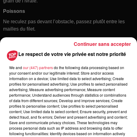
grain de l’ivraie.
Poissons
Ne reculez pas devant l’obstacle, passez plutôt entre les
mailles du filet.
Continuer sans accepter
Le respect de votre vie privée est notre priorité
We and
our (447) partners
do the following data processing based on
your consent and/or our legitimate interest: Store and/or access
information on a device; Use limited data to select advertising; Create
profiles for personalised advertising; Use profiles to select personalised
Toute l'actu
advertising; Measure advertising performance; Measure content
performance; Understand audiences through statistics or combinations
of data from different sources; Develop and improve services; Create
6 août 2026
profiles to personalise content; Use profiles to select personalised
À Hoerdt, de l’eau brune sort des
content; Use limited data to select content; Ensure security, prevent and
detect fraud, and fix errors; Deliver and present advertising and content;
robinets
Save and communicate privacy choices. These technologies may
process personal data such as IP address and browsing data to offer
following functionalities: Identify devices based on information actively