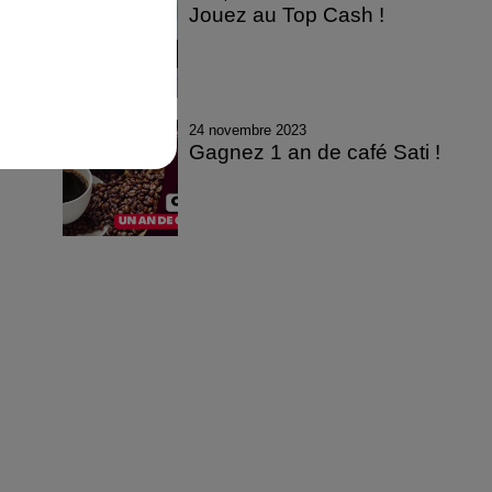
Jouez au Top Cash !
24 novembre 2023
Gagnez 1 an de café Sati !