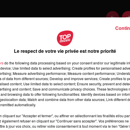
Contin
Le respect de votre vie privée est notre priorité
ers
do the following data processing based on your consent and/or our legitimate int
device; Use limited data to select advertising; Create profiles for personalised adver
vertising; Measure advertising performance; Measure content performance; Unders
ns of data from different sources; Develop and improve services; Create profiles to 
alised content; Use limited data to select content; Ensure security, prevent and detect
ertising and content; Save and communicate privacy choices. These technologies
 samedi 08 août 2026
and browsing data to offer following functionalities: Identify devices based on infor
medi 08 août 2026
eolocation data; Match and combine data from other data sources; Link different de
nsmitted automatically.
cliquant sur "Accepter et fermer", ou affiner en sélectionnant les finalités et/ou pa
 également refuser en cliquant sur "Continuer sans accepter". Vos préférences ne 
tre à jour vos choix, ou retirer votre consentement à tout moment via le lien "Gérer 