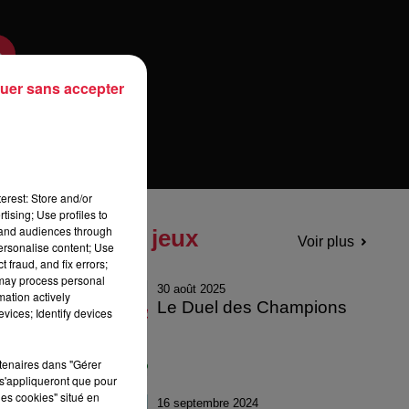
uer sans accepter
erest: Store and/or
tising; Use profiles to
tand audiences through
Tous les jeux
Voir plus
personalise content; Use
 fraud, and fix errors;
 may process personal
30 août 2025
mation actively
Le Duel des Champions
vices; Identify devices
rtenaires dans "Gérer
s'appliqueront que pour
les cookies" situé en
16 septembre 2024