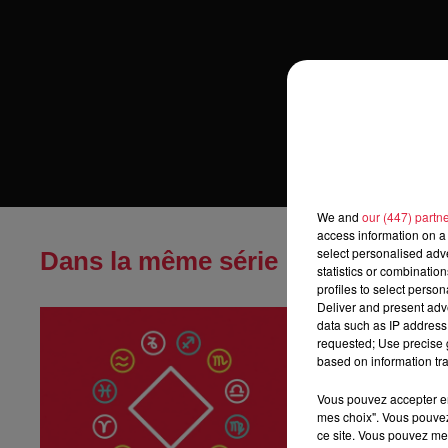
We and
our (447) partn
access information on a 
select personalised ad
Dans la même série
statistics or combinatio
profiles to select person
Deliver and present adv
Horoscope du
data such as IP address 
Horoscope du sa
requested; Use precise g
based on information tra
Vous pouvez accepter en 
mes choix". Vous pouvez
ce site. Vous pouvez met