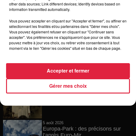
6 août 2026
other data sources; Link different devices; Identify devices based on
Tags antisémites à Strasbourg :
information transmitted automatically.
Catherine Trautmann réagit
Vous pouvez accepter en cliquant sur "Accepter et fermer", ou affiner en
sélectionnant les finalités et/ou partenaires dans "Gérer mes choix".
Vous pouvez également refuser en cliquant sur "Continuer sans
accepter". Vos préférences ne s'appliqueront que pour ce site. Vous
6 août 2026
pouvez mettre à jour vos choix, ou retirer votre consentement à tout
Au zoo de Mulhouse : rencontre
moment via le lien "Gérer les cookies" situé en bas de chaque page.
avec les flamants rouges
Accepter et fermer
6 août 2026
Gérer mes choix
Les dernières infos sur la venue du
pape à Metz en septembre
5 août 2026
Europa-Park : des précisons sur
l’après Euro-Mir