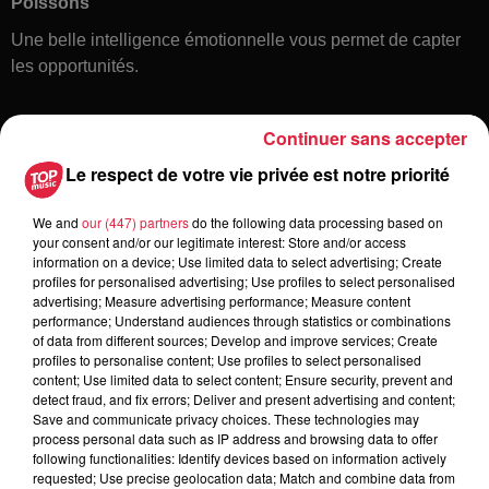
Poissons
Une belle intelligence émotionnelle vous permet de capter
les opportunités.
Continuer sans accepter
Le respect de votre vie privée est notre priorité
We and
our (447) partners
do the following data processing based on
your consent and/or our legitimate interest: Store and/or access
information on a device; Use limited data to select advertising; Create
Toute l'actu
profiles for personalised advertising; Use profiles to select personalised
advertising; Measure advertising performance; Measure content
performance; Understand audiences through statistics or combinations
12h23
of data from different sources; Develop and improve services; Create
Les dernières infos sur la venue du
profiles to personalise content; Use profiles to select personalised
content; Use limited data to select content; Ensure security, prevent and
pape à Metz en septembre
detect fraud, and fix errors; Deliver and present advertising and content;
Save and communicate privacy choices. These technologies may
process personal data such as IP address and browsing data to offer
following functionalities: Identify devices based on information actively
requested; Use precise geolocation data; Match and combine data from
5 août 2026