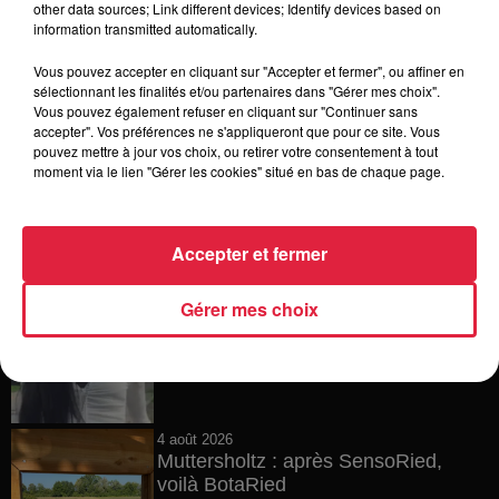
other data sources; Link different devices; Identify devices based on
Europa-Park : des précisons sur
information transmitted automatically.
l’après Euro-Mir
Vous pouvez accepter en cliquant sur "Accepter et fermer", ou affiner en
sélectionnant les finalités et/ou partenaires dans "Gérer mes choix".
Vous pouvez également refuser en cliquant sur "Continuer sans
accepter". Vos préférences ne s'appliqueront que pour ce site. Vous
4 août 2026
pouvez mettre à jour vos choix, ou retirer votre consentement à tout
Vélos d'occasion en Alsace : les
moment via le lien "Gérer les cookies" situé en bas de chaque page.
meilleures adresses pour rouler à...
Accepter et fermer
4 août 2026
Gérer mes choix
Bischheim : disparition d’une
adolescente de 16 ans
4 août 2026
Muttersholtz : après SensoRied,
voilà BotaRied