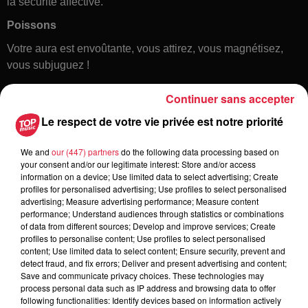
la sécurité affective.
Poissons
Votre aura est envoûtante, vous attirez, vous magnétisez,
vous subjuguez !
Continuer sans accepter
Le respect de votre vie privée est notre priorité
We and
our (447) partners
do the following data processing based on
your consent and/or our legitimate interest: Store and/or access
information on a device; Use limited data to select advertising; Create
profiles for personalised advertising; Use profiles to select personalised
Toute l'actu
advertising; Measure advertising performance; Measure content
performance; Understand audiences through statistics or combinations
of data from different sources; Develop and improve services; Create
16h00
profiles to personalise content; Use profiles to select personalised
À Hoerdt, de l’eau brune sort des
content; Use limited data to select content; Ensure security, prevent and
detect fraud, and fix errors; Deliver and present advertising and content;
robinets
Save and communicate privacy choices. These technologies may
process personal data such as IP address and browsing data to offer
following functionalities: Identify devices based on information actively