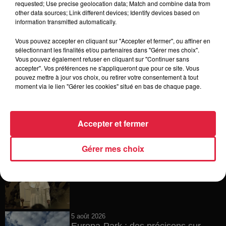
requested; Use precise geolocation data; Match and combine data from
other data sources; Link different devices; Identify devices based on
15h54
information transmitted automatically.
Tags antisémites à Strasbourg :
Catherine Trautmann réagit
Vous pouvez accepter en cliquant sur "Accepter et fermer", ou affiner en
sélectionnant les finalités et/ou partenaires dans "Gérer mes choix".
Vous pouvez également refuser en cliquant sur "Continuer sans
accepter". Vos préférences ne s'appliqueront que pour ce site. Vous
pouvez mettre à jour vos choix, ou retirer votre consentement à tout
14h33
moment via le lien "Gérer les cookies" situé en bas de chaque page.
Au zoo de Mulhouse : rencontre
avec les flamants rouges
Accepter et fermer
Gérer mes choix
12h23
Les dernières infos sur la venue du
pape à Metz en septembre
5 août 2026