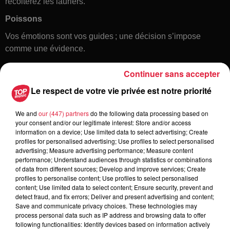
récolterez les lauriers.
Poissons
Vos émotions sont vos guides ; une décision s’impose
comme une évidence.
Continuer sans accepter
Le respect de votre vie privée est notre priorité
We and
our (447) partners
do the following data processing based on
your consent and/or our legitimate interest: Store and/or access
information on a device; Use limited data to select advertising; Create
profiles for personalised advertising; Use profiles to select personalised
Toute l'actu
advertising; Measure advertising performance; Measure content
performance; Understand audiences through statistics or combinations
of data from different sources; Develop and improve services; Create
6 août 2026
profiles to personalise content; Use profiles to select personalised
À Hoerdt, de l’eau brune sort des
content; Use limited data to select content; Ensure security, prevent and
detect fraud, and fix errors; Deliver and present advertising and content;
robinets
Save and communicate privacy choices. These technologies may
process personal data such as IP address and browsing data to offer
following functionalities: Identify devices based on information actively