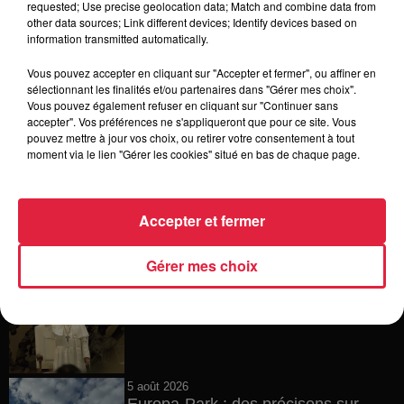
requested; Use precise geolocation data; Match and combine data from
other data sources; Link different devices; Identify devices based on
6 août 2026
information transmitted automatically.
Tags antisémites à Strasbourg :
Catherine Trautmann réagit
Vous pouvez accepter en cliquant sur "Accepter et fermer", ou affiner en
sélectionnant les finalités et/ou partenaires dans "Gérer mes choix".
Vous pouvez également refuser en cliquant sur "Continuer sans
accepter". Vos préférences ne s'appliqueront que pour ce site. Vous
pouvez mettre à jour vos choix, ou retirer votre consentement à tout
6 août 2026
moment via le lien "Gérer les cookies" situé en bas de chaque page.
Au zoo de Mulhouse : rencontre
avec les flamants rouges
Accepter et fermer
Gérer mes choix
6 août 2026
Les dernières infos sur la venue du
pape à Metz en septembre
5 août 2026