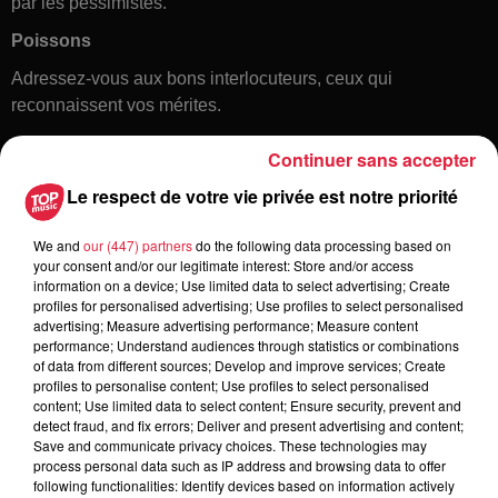
par les pessimistes.
Poissons
Adressez-vous aux bons interlocuteurs, ceux qui
reconnaissent vos mérites.
Continuer sans accepter
Le respect de votre vie privée est notre priorité
We and
our (447) partners
do the following data processing based on
your consent and/or our legitimate interest: Store and/or access
information on a device; Use limited data to select advertising; Create
profiles for personalised advertising; Use profiles to select personalised
Toute l'actu
advertising; Measure advertising performance; Measure content
performance; Understand audiences through statistics or combinations
of data from different sources; Develop and improve services; Create
6 août 2026
profiles to personalise content; Use profiles to select personalised
À Hoerdt, de l’eau brune sort des
content; Use limited data to select content; Ensure security, prevent and
detect fraud, and fix errors; Deliver and present advertising and content;
robinets
Save and communicate privacy choices. These technologies may
process personal data such as IP address and browsing data to offer
following functionalities: Identify devices based on information actively