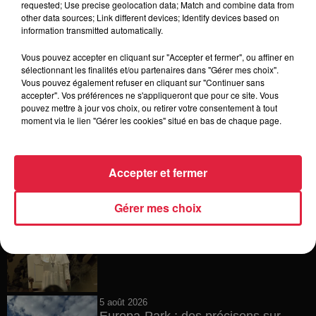
requested; Use precise geolocation data; Match and combine data from
other data sources; Link different devices; Identify devices based on
6 août 2026
information transmitted automatically.
Tags antisémites à Strasbourg :
Catherine Trautmann réagit
Vous pouvez accepter en cliquant sur "Accepter et fermer", ou affiner en
sélectionnant les finalités et/ou partenaires dans "Gérer mes choix".
Vous pouvez également refuser en cliquant sur "Continuer sans
accepter". Vos préférences ne s'appliqueront que pour ce site. Vous
pouvez mettre à jour vos choix, ou retirer votre consentement à tout
6 août 2026
moment via le lien "Gérer les cookies" situé en bas de chaque page.
Au zoo de Mulhouse : rencontre
avec les flamants rouges
Accepter et fermer
Gérer mes choix
6 août 2026
Les dernières infos sur la venue du
pape à Metz en septembre
5 août 2026