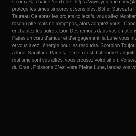
s.com / Sa chaîne YouTube : https://www.youtube.com/@na
protège les âmes sincères et sensibles. Bélier Suivez la 
Taureau Célébrez les projets collectifs, vous allez récol
roseau plie mais ne rompt pas, alors adaptez-vous ! Can
enchantez les autres. Lion Des remous dans vos émotions
Faites un vœu d’amour et d’engagement, la Lune vous invite
et vous avez l’énergie pour les résoudre. Scorpion Toujours
à fond. Sagittaire Parfois, le mieux est d’attendre tranqu
réalisme sont vos alliés, vous creusez votre sillon. Vers
du Graal. Poissons C’est votre Pleine Lune, lancez vos v