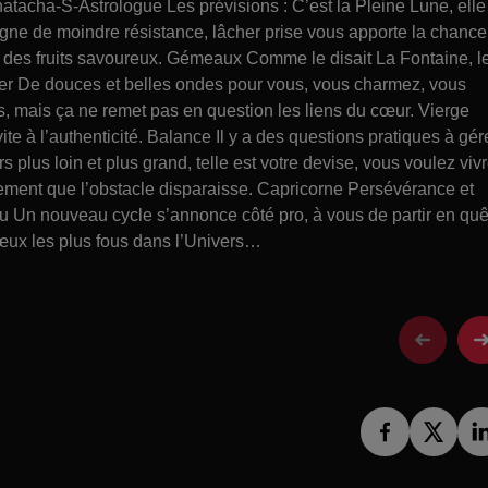
tacha-S-Astrologue Les prévisions : C’est la Pleine Lune, elle
ligne de moindre résistance, lâcher prise vous apporte la chance
ter des fruits savoureux. Gémeaux Comme le disait La Fontaine, l
cer De douces et belles ondes pour vous, vous charmez, vous
, mais ça ne remet pas en question les liens du cœur. Vierge
 à l’authenticité. Balance Il y a des questions pratiques à gére
 plus loin et plus grand, telle est votre devise, vous voulez viv
illement que l’obstacle disparaisse. Capricorne Persévérance et
eau Un nouveau cycle s’annonce côté pro, à vous de partir en quê
œux les plus fous dans l’Univers…