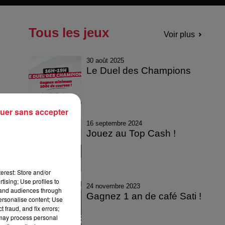
Tous les jeux
Voir plus
30 août 2025
Le Duel des Champions
uer sans accepter
16 septembre 2024
Jouez au Top Cash !
erest: Store and/or
tising; Use profiles to
24 novembre 2023
tand audiences through
Gagnez 1 an de café Sati !
personalise content; Use
 fraud, and fix errors;
 may process personal