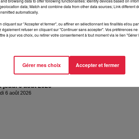
and browsing data to offer following functionalities: Identify devices based on infor
eolocation data; Match and combine data from other data sources; Link different de
nsmitted automatically.
cliquant sur "Accepter et fermer", ou affiner en sélectionnant les finalités et/ou pa
 également refuser en cliquant sur "Continuer sans accepter". Vos préférences ne 
tre à jour vos choix, ou retirer votre consentement à tout moment via le lien "Gérer 
Gérer mes choix
Accepter et fermer
 jeudi 6 août 2026
di 6 août 2026