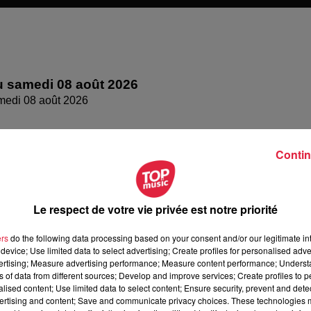
 samedi 08 août 2026
medi 08 août 2026
Contin
Le respect de votre vie privée est notre priorité
ers
do the following data processing based on your consent and/or our legitimate int
device; Use limited data to select advertising; Create profiles for personalised adver
vertising; Measure advertising performance; Measure content performance; Unders
ns of data from different sources; Develop and improve services; Create profiles to 
alised content; Use limited data to select content; Ensure security, prevent and detect
 vendredi 07 août 2026
ertising and content; Save and communicate privacy choices. These technologies
dredi 07 août 2026