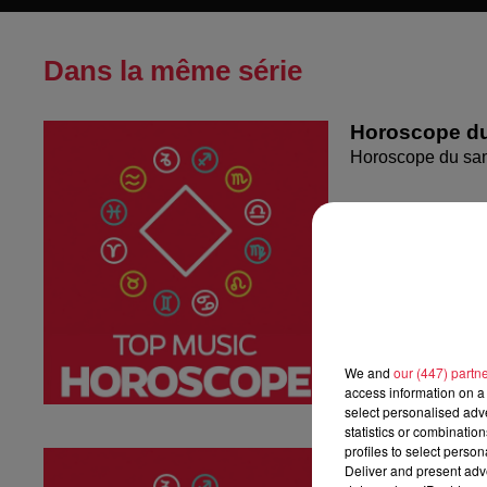
Dans la même série
Horoscope du
Horoscope du sa
We and
our (447) partn
access information on a 
select personalised ad
statistics or combinatio
profiles to select person
Horoscope du
Deliver and present adv
Horoscope du ven