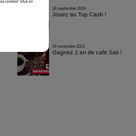
les cookies" situé en
16 septembre 2024
Jouez au Top Cash !
24 novembre 2023
Gagnez 1 an de café Sati !