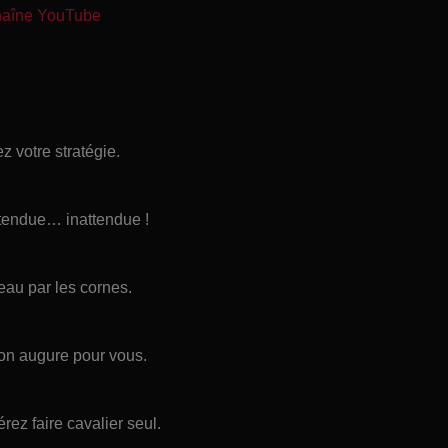
chaîne YouTube
 votre stratégie.
 tendue… inattendue !
reau par les cornes.
bon augure pour vous.
rez faire cavalier seul.