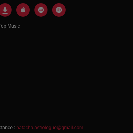
Top Music
stance :
natacha.astrologue@gmail.com