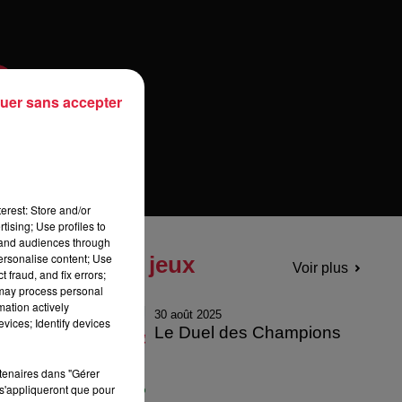
uer sans accepter
erest: Store and/or
tising; Use profiles to
tand audiences through
personalise content; Use
Tous les jeux
Voir plus
 fraud, and fix errors;
 may process personal
mation actively
30 août 2025
vices; Identify devices
Le Duel des Champions
rtenaires dans "Gérer
s'appliqueront que pour