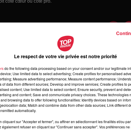
oit côté cœur ou côté pro.
Contin
Le respect de votre vie privée est notre priorité
ers
do the following data processing based on your consent and/or our legitimate int
device; Use limited data to select advertising; Create profiles for personalised adver
vertising; Measure advertising performance; Measure content performance; Unders
ns of data from different sources; Develop and improve services; Create profiles to 
alised content; Use limited data to select content; Ensure security, prevent and detect
ertising and content; Save and communicate privacy choices. These technologies
and browsing data to offer following functionalities: Identify devices based on infor
 dimanche 09 août 2026
eolocation data; Match and combine data from other data sources; Link different de
manche 09 août 2026
nsmitted automatically.
cliquant sur "Accepter et fermer", ou affiner en sélectionnant les finalités et/ou pa
 également refuser en cliquant sur "Continuer sans accepter". Vos préférences ne 