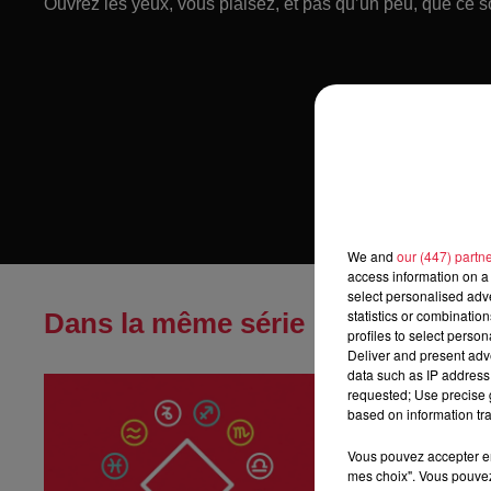
Ouvrez les yeux, vous plaisez, et pas qu’un peu, que ce s
We and
our (447) partn
access information on a 
select personalised ad
statistics or combinatio
Dans la même série
profiles to select person
Deliver and present adv
data such as IP address 
Horoscope du
requested; Use precise g
Horoscope du di
based on information tra
Vous pouvez accepter en 
mes choix". Vous pouvez