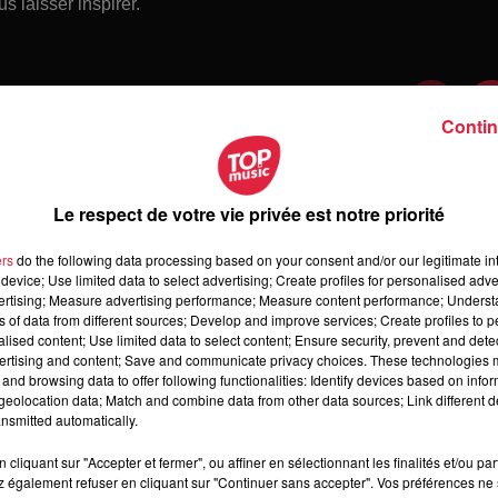
s laisser inspirer.
Contin
Le respect de votre vie privée est notre priorité
ers
do the following data processing based on your consent and/or our legitimate int
device; Use limited data to select advertising; Create profiles for personalised adver
vertising; Measure advertising performance; Measure content performance; Unders
ns of data from different sources; Develop and improve services; Create profiles to 
alised content; Use limited data to select content; Ensure security, prevent and detect
ertising and content; Save and communicate privacy choices. These technologies
and browsing data to offer following functionalities: Identify devices based on infor
 jeudi 6 août 2026
eolocation data; Match and combine data from other data sources; Link different de
di 6 août 2026
nsmitted automatically.
cliquant sur "Accepter et fermer", ou affiner en sélectionnant les finalités et/ou pa
 également refuser en cliquant sur "Continuer sans accepter". Vos préférences ne 