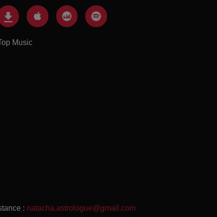
Top Music
stance :
natacha.astrologue@gmail.com