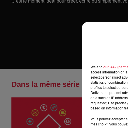
C’est le moment idéal pour créer, écrire ou simplement vou
We and
our (447) partn
access information on a 
select personalised ad
statistics or combinatio
Dans la même série
profiles to select person
Deliver and present adv
data such as IP address 
Horoscope du
requested; Use precise g
Horoscope du jeu
based on information tra
Vous pouvez accepter en 
mes choix". Vous pouvez