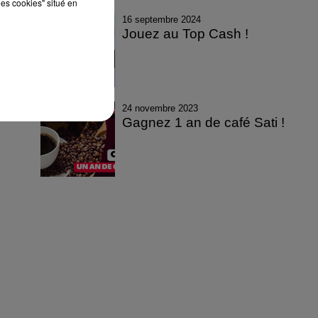
les cookies" situé en
16 septembre 2024
Jouez au Top Cash !
24 novembre 2023
Gagnez 1 an de café Sati !