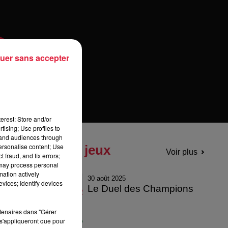
uer sans accepter
erest: Store and/or
tising; Use profiles to
tand audiences through
personalise content; Use
Tous les jeux
Voir plus
 fraud, and fix errors;
 may process personal
mation actively
30 août 2025
vices; Identify devices
Le Duel des Champions
rtenaires dans "Gérer
s'appliqueront que pour