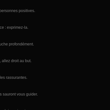
 personnes positives.
rce : exprimez-la.
uche profondément.
allez droit au but.
les rassurantes.
ls sauront vous guider.