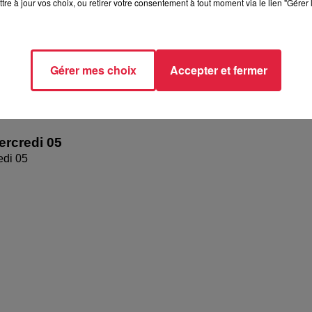
tre à jour vos choix, ou retirer votre consentement à tout moment via le lien "Gérer 
Gérer mes choix
Accepter et fermer
rcredi 05
edi 05