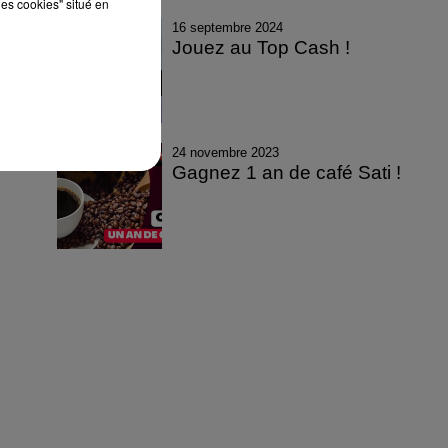
les cookies" situé en
16 septembre 2024
Jouez au Top Cash !
24 novembre 2023
Gagnez 1 an de café Sati !