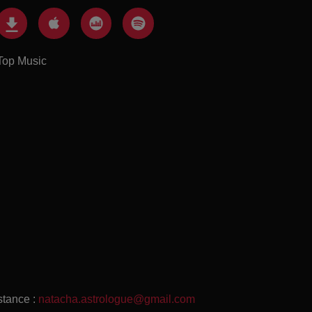
Top Music
stance :
natacha.astrologue@gmail.com