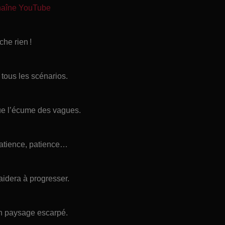
chaîne YouTube
che rien !
 tous les scénarios.
ue l’écume des vagues.
patience, patience…
aidera à progresser.
un paysage escarpé.