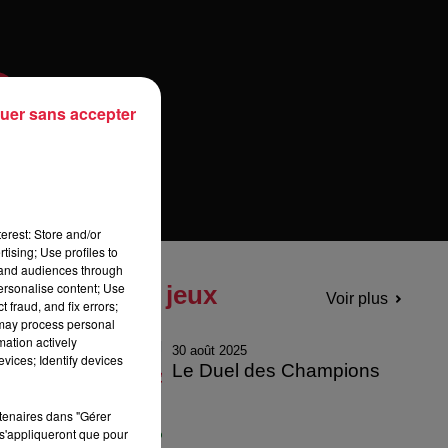
uer sans accepter
erest: Store and/or
tising; Use profiles to
tand audiences through
personalise content; Use
Tous les jeux
Voir plus
 fraud, and fix errors;
 may process personal
mation actively
30 août 2025
vices; Identify devices
Le Duel des Champions
rtenaires dans "Gérer
s'appliqueront que pour