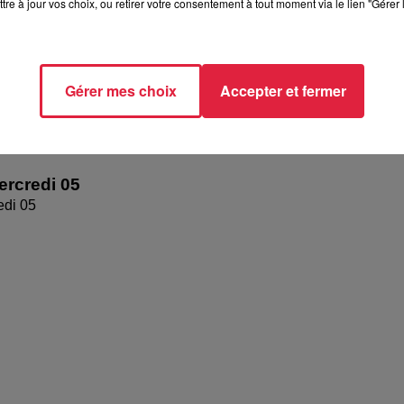
tre à jour vos choix, ou retirer votre consentement à tout moment via le lien "Gérer 
Gérer mes choix
Accepter et fermer
rcredi 05
edi 05