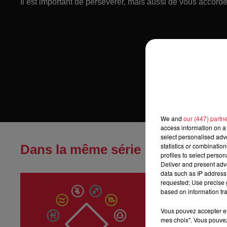
Il est important de persévérer, mais aussi de vous accord
We and
our (447) partn
access information on a 
select personalised ad
statistics or combinatio
Dans la même série
profiles to select person
Deliver and present adv
data such as IP address 
Horoscope du
requested; Use precise g
Horoscope du jeu
based on information tra
Vous pouvez accepter en 
mes choix". Vous pouvez