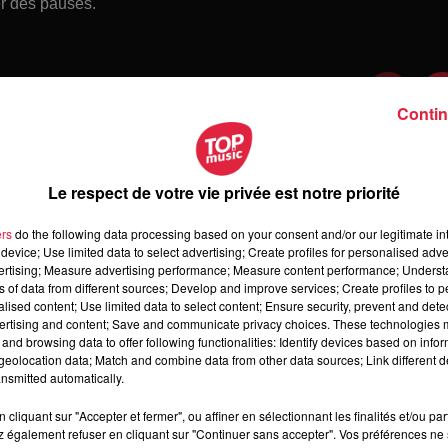
er des pauses.
Contin
Le respect de votre vie privée est notre priorité
ers
do the following data processing based on your consent and/or our legitimate int
device; Use limited data to select advertising; Create profiles for personalised adver
vertising; Measure advertising performance; Measure content performance; Unders
ns of data from different sources; Develop and improve services; Create profiles to 
alised content; Use limited data to select content; Ensure security, prevent and detect
ertising and content; Save and communicate privacy choices. These technologies
and browsing data to offer following functionalities: Identify devices based on infor
 jeudi 6 août 2026
eolocation data; Match and combine data from other data sources; Link different de
di 6 août 2026
nsmitted automatically.
cliquant sur "Accepter et fermer", ou affiner en sélectionnant les finalités et/ou pa
 également refuser en cliquant sur "Continuer sans accepter". Vos préférences ne 