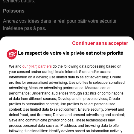
sentiers battus.
Poissons
Ancrez vos idées dans le réel pour bâtir votre sécurité
intérieure pas à pas.
Continuer sans accepter
Le respect de votre vie privée est notre priorité
We and
our (447) partners
do the following data processing based on
your consent and/or our legitimate interest: Store and/or access
information on a device; Use limited data to select advertising; Create
profiles for personalised advertising; Use profiles to select personalised
Toute l'actu
advertising; Measure advertising performance; Measure content
performance; Understand audiences through statistics or combinations
of data from different sources; Develop and improve services; Create
6 août 2026
profiles to personalise content; Use profiles to select personalised
À Hoerdt, de l’eau brune sort des
content; Use limited data to select content; Ensure security, prevent and
detect fraud, and fix errors; Deliver and present advertising and content;
robinets
Save and communicate privacy choices. These technologies may
process personal data such as IP address and browsing data to offer
following functionalities: Identify devices based on information actively