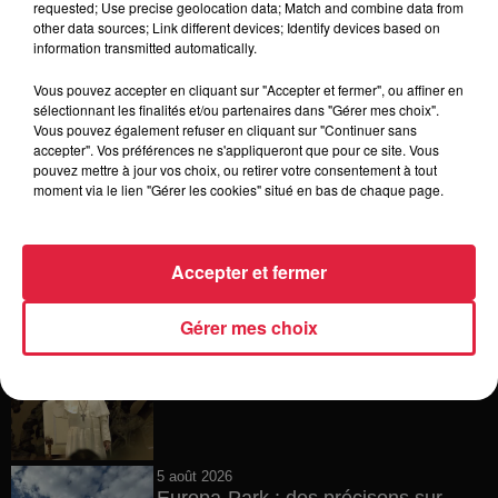
requested; Use precise geolocation data; Match and combine data from
other data sources; Link different devices; Identify devices based on
6 août 2026
information transmitted automatically.
Tags antisémites à Strasbourg :
Catherine Trautmann réagit
Vous pouvez accepter en cliquant sur "Accepter et fermer", ou affiner en
sélectionnant les finalités et/ou partenaires dans "Gérer mes choix".
Vous pouvez également refuser en cliquant sur "Continuer sans
accepter". Vos préférences ne s'appliqueront que pour ce site. Vous
pouvez mettre à jour vos choix, ou retirer votre consentement à tout
6 août 2026
moment via le lien "Gérer les cookies" situé en bas de chaque page.
Au zoo de Mulhouse : rencontre
avec les flamants rouges
Accepter et fermer
Gérer mes choix
6 août 2026
Les dernières infos sur la venue du
pape à Metz en septembre
5 août 2026