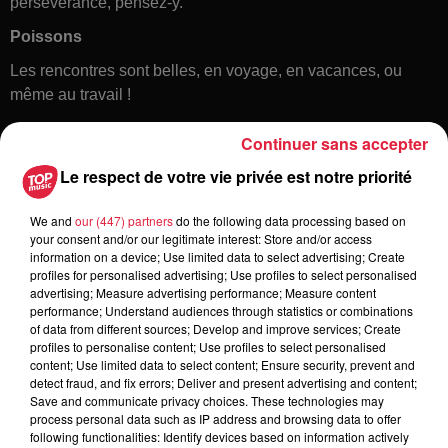
persévérance, pensez-y.
Poissons
Les rencontres sont belles, en voyage, en vacances, ou
même au travail !
Continuer sans accepter
Le respect de votre vie privée est notre priorité
We and
our (447) partners
do the following data processing based on
your consent and/or our legitimate interest: Store and/or access
information on a device; Use limited data to select advertising; Create
profiles for personalised advertising; Use profiles to select personalised
Toute l'actu
advertising; Measure advertising performance; Measure content
performance; Understand audiences through statistics or combinations
of data from different sources; Develop and improve services; Create
6 août 2026
profiles to personalise content; Use profiles to select personalised
À Hoerdt, de l’eau brune sort des
content; Use limited data to select content; Ensure security, prevent and
detect fraud, and fix errors; Deliver and present advertising and content;
robinets
Save and communicate privacy choices. These technologies may
process personal data such as IP address and browsing data to offer
following functionalities: Identify devices based on information actively