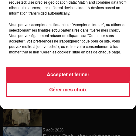
requested; Use precise geolocation data; Match and combine data from
other data sources; Link different devices; Identify devices based on
6 août 2026
information transmitted automatically.
Tags antisémites à Strasbourg :
Catherine Trautmann réagit
Vous pouvez accepter en cliquant sur "Accepter et fermer", ou affiner en
sélectionnant les finalités et/ou partenaires dans "Gérer mes choix".
Vous pouvez également refuser en cliquant sur "Continuer sans
accepter". Vos préférences ne s'appliqueront que pour ce site. Vous
pouvez mettre à jour vos choix, ou retirer votre consentement à tout
6 août 2026
moment via le lien "Gérer les cookies" situé en bas de chaque page.
Au zoo de Mulhouse : rencontre
avec les flamants rouges
Accepter et fermer
Gérer mes choix
6 août 2026
Les dernières infos sur la venue du
pape à Metz en septembre
5 août 2026