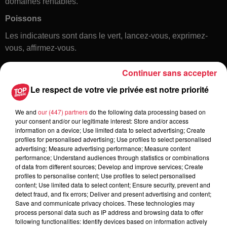
domaines rentables.
Poissons
Les indicateurs sont dans le vert, lancez-vous, exprimez-
vous, affirmez-vous.
Continuer sans accepter
Le respect de votre vie privée est notre priorité
We and
our (447) partners
do the following data processing based on
your consent and/or our legitimate interest: Store and/or access
information on a device; Use limited data to select advertising; Create
profiles for personalised advertising; Use profiles to select personalised
Toute l'actu
advertising; Measure advertising performance; Measure content
performance; Understand audiences through statistics or combinations
of data from different sources; Develop and improve services; Create
6 août 2026
profiles to personalise content; Use profiles to select personalised
À Hoerdt, de l’eau brune sort des
content; Use limited data to select content; Ensure security, prevent and
detect fraud, and fix errors; Deliver and present advertising and content;
robinets
Save and communicate privacy choices. These technologies may
process personal data such as IP address and browsing data to offer
following functionalities: Identify devices based on information actively