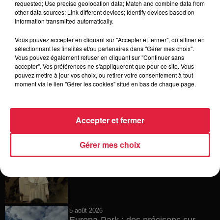
requested; Use precise geolocation data; Match and combine data from
other data sources; Link different devices; Identify devices based on
6 août 2026
information transmitted automatically.
Tags antisémites à Strasbourg :
Catherine Trautmann réagit
Vous pouvez accepter en cliquant sur "Accepter et fermer", ou affiner en
sélectionnant les finalités et/ou partenaires dans "Gérer mes choix".
Vous pouvez également refuser en cliquant sur "Continuer sans
accepter". Vos préférences ne s'appliqueront que pour ce site. Vous
pouvez mettre à jour vos choix, ou retirer votre consentement à tout
6 août 2026
moment via le lien "Gérer les cookies" situé en bas de chaque page.
Au zoo de Mulhouse : rencontre
avec les flamants rouges
Accepter et fermer
Gérer mes choix
6 août 2026
Les dernières infos sur la venue du
pape à Metz en septembre
5 août 2026