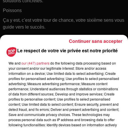
solutions concrètes.
Poissons
Ça y est, c’est votre tour de chance, votre sixième sens vous
guide vers le succès.
Continuer sans accepter
Le respect de votre vie privée est notre priorité
We and
our (447) partners
do the following data processing based on
your consent and/or our legitimate interest: Store and/or access
information on a device; Use limited data to select advertising; Create
profiles for personalised advertising; Use profiles to select personalised
Toute l'actu
advertising; Measure advertising performance; Measure content
performance; Understand audiences through statistics or combinations
of data from different sources; Develop and improve services; Create
6 août 2026
profiles to personalise content; Use profiles to select personalised
À Hoerdt, de l’eau brune sort des
content; Use limited data to select content; Ensure security, prevent and
detect fraud, and fix errors; Deliver and present advertising and content;
robinets
Save and communicate privacy choices. These technologies may
process personal data such as IP address and browsing data to offer
following functionalities: Identify devices based on information actively