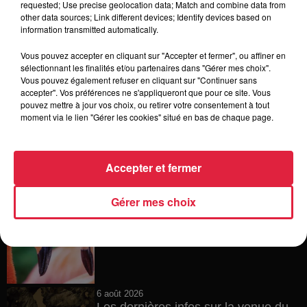
requested; Use precise geolocation data; Match and combine data from
other data sources; Link different devices; Identify devices based on
6 août 2026
information transmitted automatically.
À Hoerdt, de l’eau brune sort des
robinets
Vous pouvez accepter en cliquant sur "Accepter et fermer", ou affiner en
sélectionnant les finalités et/ou partenaires dans "Gérer mes choix".
Vous pouvez également refuser en cliquant sur "Continuer sans
accepter". Vos préférences ne s'appliqueront que pour ce site. Vous
pouvez mettre à jour vos choix, ou retirer votre consentement à tout
6 août 2026
moment via le lien "Gérer les cookies" situé en bas de chaque page.
Tags antisémites à Strasbourg :
Catherine Trautmann réagit
Accepter et fermer
Gérer mes choix
6 août 2026
Au zoo de Mulhouse : rencontre
avec les flamants rouges
6 août 2026