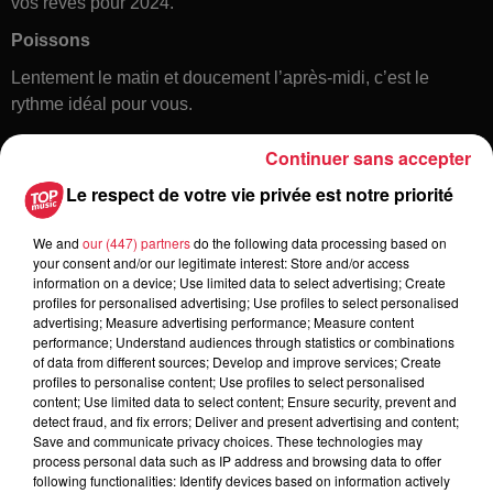
vos rêves pour 2024.
Poissons
Lentement le matin et doucement l’après-midi, c’est le
rythme idéal pour vous.
Continuer sans accepter
Le respect de votre vie privée est notre priorité
We and
our (447) partners
do the following data processing based on
your consent and/or our legitimate interest: Store and/or access
information on a device; Use limited data to select advertising; Create
profiles for personalised advertising; Use profiles to select personalised
Toute l'actu
advertising; Measure advertising performance; Measure content
performance; Understand audiences through statistics or combinations
of data from different sources; Develop and improve services; Create
6h38
profiles to personalise content; Use profiles to select personalised
Les sentiers poussettes de la Vallée
content; Use limited data to select content; Ensure security, prevent and
detect fraud, and fix errors; Deliver and present advertising and content;
de Villé
Save and communicate privacy choices. These technologies may
process personal data such as IP address and browsing data to offer
following functionalities: Identify devices based on information actively