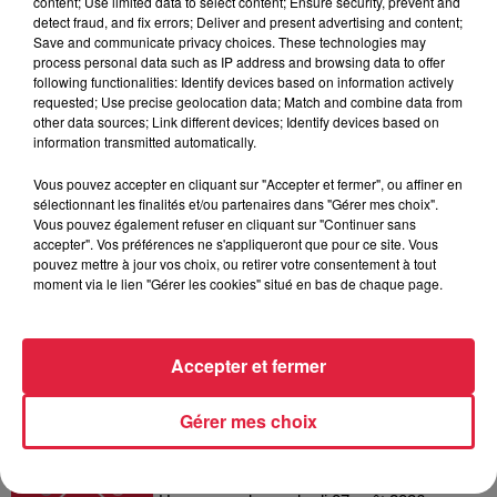
content; Use limited data to select content; Ensure security, prevent and
6 août 2026
detect fraud, and fix errors; Deliver and present advertising and content;
Les dernières infos sur la venue du
Save and communicate privacy choices. These technologies may
process personal data such as IP address and browsing data to offer
pape à Metz en septembre
following functionalities: Identify devices based on information actively
requested; Use precise geolocation data; Match and combine data from
other data sources; Link different devices; Identify devices based on
information transmitted automatically.
5 août 2026
Vous pouvez accepter en cliquant sur "Accepter et fermer", ou affiner en
Europa-Park : des précisons sur
sélectionnant les finalités et/ou partenaires dans "Gérer mes choix".
l’après Euro-Mir
Vous pouvez également refuser en cliquant sur "Continuer sans
accepter". Vos préférences ne s'appliqueront que pour ce site. Vous
pouvez mettre à jour vos choix, ou retirer votre consentement à tout
moment via le lien "Gérer les cookies" situé en bas de chaque page.
Accepter et fermer
Dans la même série
Gérer mes choix
Horoscope du vendredi 07 août
2026