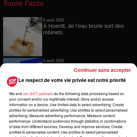
Toute l'actu
6 août 2026
À Hoerdt, de l’eau brune sort des
robinets
6 août 2026
Tags antisémites à Strasbourg :
Continuer sans accepter
Catherine Trautmann réagit
Le respect de votre vie privée est notre priorité
We and
our (447) partners
do the following data processing based on
your consent and/or our legitimate interest: Store and/or access
6 août 2026
information on a device; Use limited data to select advertising; Create
Au zoo de Mulhouse : rencontre
profiles for personalised advertising; Use profiles to select personalised
avec les flamants rouges
advertising; Measure advertising performance; Measure content
performance; Understand audiences through statistics or combinations
of data from different sources; Develop and improve services; Create
profiles to personalise content; Use profiles to select personalised