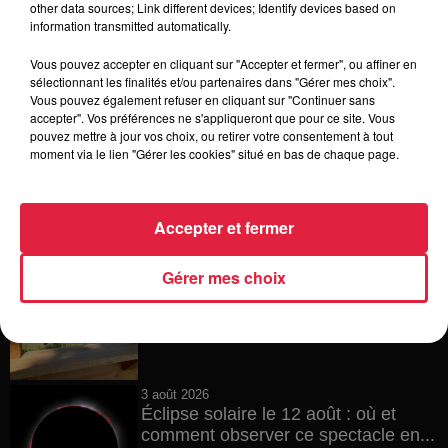
other data sources; Link different devices; Identify devices based on
Vélos d'occasion en Alsace : les
information transmitted automatically.
meilleures adresses pour rouler à...
Vous pouvez accepter en cliquant sur "Accepter et fermer", ou affiner en
sélectionnant les finalités et/ou partenaires dans "Gérer mes choix".
Vous pouvez également refuser en cliquant sur "Continuer sans
accepter". Vos préférences ne s'appliqueront que pour ce site. Vous
4 août 2026
pouvez mettre à jour vos choix, ou retirer votre consentement à tout
Bischheim : disparition d’une
moment via le lien "Gérer les cookies" situé en bas de chaque page.
adolescente de 16 ans
Accepter et fermer
4 août 2026
Gérer mes choix
Muttersholtz : après SensoRied,
voilà BotaRied
3 août 2026
Éclipse solaire le 12 août : où et
comment observer ce spectacle en...