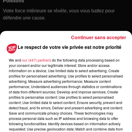
Poissons
Votre force intérieure se révèle, vous vous battez pour
défendre une cause.
Continuer sans accepter
Le respect de votre vie privée est notre priorité
We and
our (447) partners
do the following data processing based on
your consent and/or our legitimate interest: Store and/or access
information on a device; Use limited data to select advertising; Create
Toute l'actu
profiles for personalised advertising; Use profiles to select personalised
advertising; Measure advertising performance; Measure content
performance; Understand audiences through statistics or combinations
5 août 2026
of data from different sources; Develop and improve services; Create
Europa-Park : des précisons sur
profiles to personalise content; Use profiles to select personalised
content; Use limited data to select content; Ensure security, prevent and
l’après Euro-Mir
detect fraud, and fix errors; Deliver and present advertising and content;
Save and communicate privacy choices. These technologies may
process personal data such as IP address and browsing data to offer
following functionalities: Identify devices based on information actively
requested; Use precise geolocation data; Match and combine data from
4 août 2026