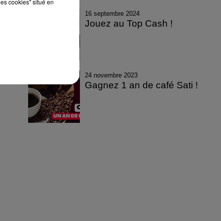
les cookies" situé en
16 septembre 2024
Jouez au Top Cash !
24 novembre 2023
Gagnez 1 an de café Sati !