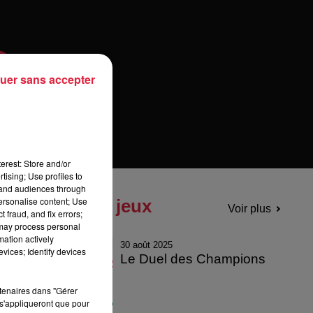
uer sans accepter
erest: Store and/or
tising; Use profiles to
tand audiences through
personalise content; Use
Tous les jeux
Voir plus
 fraud, and fix errors;
 may process personal
mation actively
30 août 2025
vices; Identify devices
Le Duel des Champions
rtenaires dans "Gérer
s'appliqueront que pour