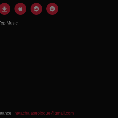
Top Music
stance :
natacha.astrologue@gmail.com