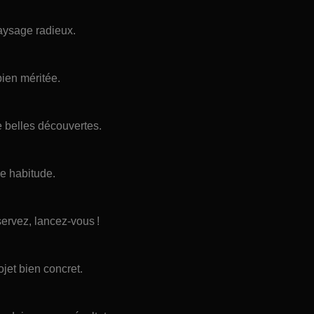
aysage radieux.
bien méritée.
e belles découvertes.
ne habitude.
servez, lancez-vous !
jet bien concret.