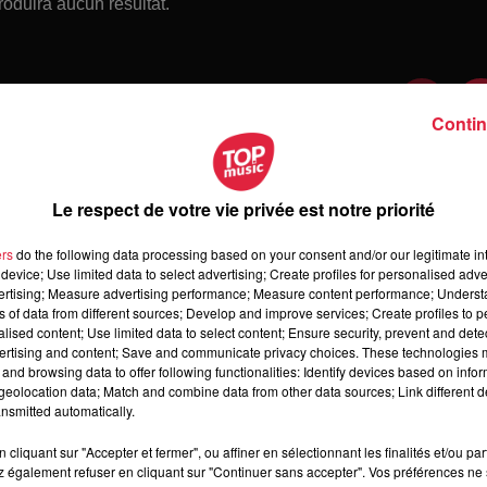
roduira aucun résultat.
Contin
Le respect de votre vie privée est notre priorité
ers
do the following data processing based on your consent and/or our legitimate int
device; Use limited data to select advertising; Create profiles for personalised adver
vertising; Measure advertising performance; Measure content performance; Unders
ns of data from different sources; Develop and improve services; Create profiles to 
alised content; Use limited data to select content; Ensure security, prevent and detect
ertising and content; Save and communicate privacy choices. These technologies
and browsing data to offer following functionalities: Identify devices based on infor
 vendredi 07 août 2026
eolocation data; Match and combine data from other data sources; Link different de
dredi 07 août 2026
nsmitted automatically.
cliquant sur "Accepter et fermer", ou affiner en sélectionnant les finalités et/ou pa
 également refuser en cliquant sur "Continuer sans accepter". Vos préférences ne 