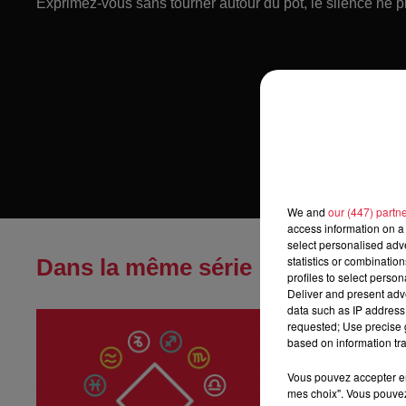
Exprimez-vous sans tourner autour du pot, le silence ne p
We and
our (447) partn
access information on a 
select personalised ad
statistics or combinatio
Dans la même série
profiles to select person
Deliver and present adv
data such as IP address 
Horoscope du
requested; Use precise g
Horoscope du ven
based on information tra
Vous pouvez accepter en 
mes choix". Vous pouvez