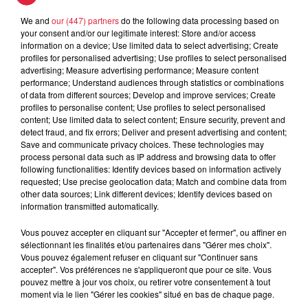
We and
our (447) partners
do the following data processing based on
your consent and/or our legitimate interest: Store and/or access
3 août 2026
Éclipse solaire le 12 août : où et
information on a device; Use limited data to select advertising; Create
profiles for personalised advertising; Use profiles to select personalised
comment observer ce spectacle en...
advertising; Measure advertising performance; Measure content
performance; Understand audiences through statistics or combinations
of data from different sources; Develop and improve services; Create
profiles to personalise content; Use profiles to select personalised
content; Use limited data to select content; Ensure security, prevent and
detect fraud, and fix errors; Deliver and present advertising and content;
Save and communicate privacy choices. These technologies may
process personal data such as IP address and browsing data to offer
Dans la même série
following functionalities: Identify devices based on information actively
requested; Use precise geolocation data; Match and combine data from
other data sources; Link different devices; Identify devices based on
information transmitted automatically.
Horoscope du jeudi 6 août 2026
Horoscope du jeudi 6 août 2026
Vous pouvez accepter en cliquant sur "Accepter et fermer", ou affiner en
sélectionnant les finalités et/ou partenaires dans "Gérer mes choix".
Vous pouvez également refuser en cliquant sur "Continuer sans
accepter". Vos préférences ne s'appliqueront que pour ce site. Vous
pouvez mettre à jour vos choix, ou retirer votre consentement à tout
moment via le lien "Gérer les cookies" situé en bas de chaque page.
Horoscope mercredi 05