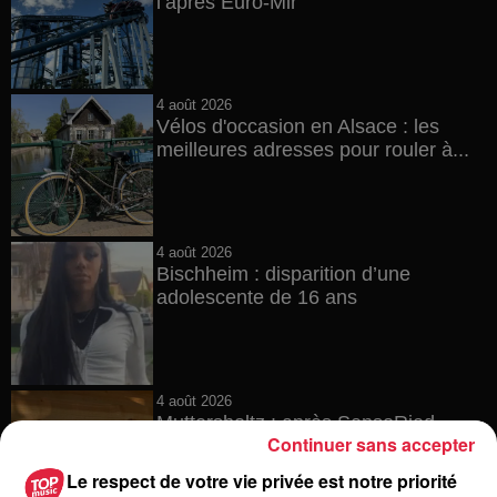
l’après Euro-Mir
4 août 2026
Vélos d'occasion en Alsace : les
meilleures adresses pour rouler à...
4 août 2026
Bischheim : disparition d’une
adolescente de 16 ans
4 août 2026
Muttersholtz : après SensoRied,
Continuer sans accepter
voilà BotaRied
Le respect de votre vie privée est notre priorité