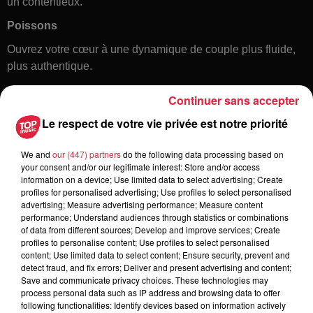
un contentieux.
Poissons
Ouvrez votre cœur à une dynamique de couple plus fluide,
plus authentique.
Continuer sans accepter
Le respect de votre vie privée est notre priorité
We and
our (447) partners
do the following data processing based on
your consent and/or our legitimate interest: Store and/or access
information on a device; Use limited data to select advertising; Create
profiles for personalised advertising; Use profiles to select personalised
Toute l'actu
advertising; Measure advertising performance; Measure content
performance; Understand audiences through statistics or combinations
of data from different sources; Develop and improve services; Create
6 août 2026
profiles to personalise content; Use profiles to select personalised
À Hoerdt, de l’eau brune sort des
content; Use limited data to select content; Ensure security, prevent and
detect fraud, and fix errors; Deliver and present advertising and content;
robinets
Save and communicate privacy choices. These technologies may
process personal data such as IP address and browsing data to offer
following functionalities: Identify devices based on information actively