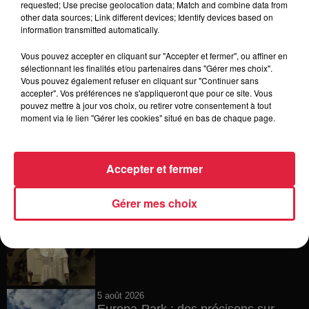
requested; Use precise geolocation data; Match and combine data from
other data sources; Link different devices; Identify devices based on
6 août 2026
information transmitted automatically.
Tags antisémites à Strasbourg :
Catherine Trautmann réagit
Vous pouvez accepter en cliquant sur "Accepter et fermer", ou affiner en
sélectionnant les finalités et/ou partenaires dans "Gérer mes choix".
Vous pouvez également refuser en cliquant sur "Continuer sans
accepter". Vos préférences ne s'appliqueront que pour ce site. Vous
pouvez mettre à jour vos choix, ou retirer votre consentement à tout
6 août 2026
moment via le lien "Gérer les cookies" situé en bas de chaque page.
Au zoo de Mulhouse : rencontre
avec les flamants rouges
Accepter et fermer
Gérer mes choix
6 août 2026
Les dernières infos sur la venue du
pape à Metz en septembre
5 août 2026