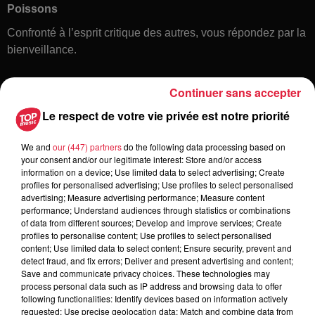
Poissons
Confronté à l’esprit critique des autres, vous répondez par la
bienveillance.
Continuer sans accepter
Le respect de votre vie privée est notre priorité
We and
our (447) partners
do the following data processing based on
your consent and/or our legitimate interest: Store and/or access
information on a device; Use limited data to select advertising; Create
Toute l'actu
profiles for personalised advertising; Use profiles to select personalised
advertising; Measure advertising performance; Measure content
performance; Understand audiences through statistics or combinations
of data from different sources; Develop and improve services; Create
6 août 2026
profiles to personalise content; Use profiles to select personalised
À Hoerdt, de l’eau brune sort des
content; Use limited data to select content; Ensure security, prevent and
robinets
detect fraud, and fix errors; Deliver and present advertising and content;
Save and communicate privacy choices. These technologies may
process personal data such as IP address and browsing data to offer
following functionalities: Identify devices based on information actively
requested; Use precise geolocation data; Match and combine data from