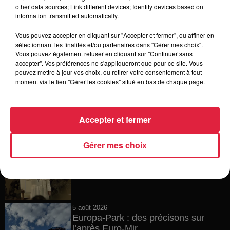
6 août 2026
other data sources; Link different devices; Identify devices based on
Tags antisémites à Strasbourg :
information transmitted automatically.
Catherine Trautmann réagit
Vous pouvez accepter en cliquant sur "Accepter et fermer", ou affiner en
sélectionnant les finalités et/ou partenaires dans "Gérer mes choix".
Vous pouvez également refuser en cliquant sur "Continuer sans
accepter". Vos préférences ne s'appliqueront que pour ce site. Vous
6 août 2026
pouvez mettre à jour vos choix, ou retirer votre consentement à tout
Au zoo de Mulhouse : rencontre
moment via le lien "Gérer les cookies" situé en bas de chaque page.
avec les flamants rouges
Accepter et fermer
6 août 2026
Gérer mes choix
Les dernières infos sur la venue du
pape à Metz en septembre
5 août 2026
Europa-Park : des précisons sur
l’après Euro-Mir