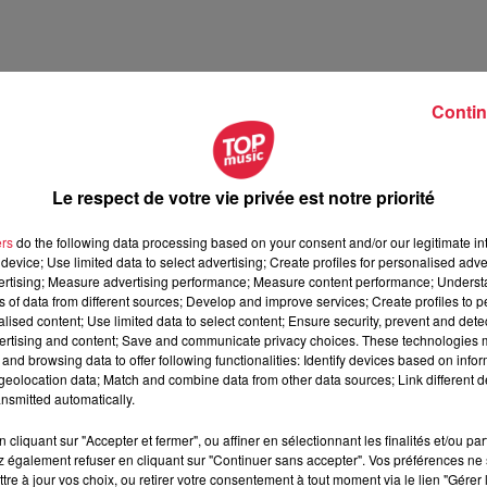
Contin
Le respect de votre vie privée est notre priorité
 samedi 08 août 2026
medi 08 août 2026
ers
do the following data processing based on your consent and/or our legitimate int
device; Use limited data to select advertising; Create profiles for personalised adver
vertising; Measure advertising performance; Measure content performance; Unders
ns of data from different sources; Develop and improve services; Create profiles to 
alised content; Use limited data to select content; Ensure security, prevent and detect
ertising and content; Save and communicate privacy choices. These technologies
and browsing data to offer following functionalities: Identify devices based on infor
eolocation data; Match and combine data from other data sources; Link different de
nsmitted automatically.
cliquant sur "Accepter et fermer", ou affiner en sélectionnant les finalités et/ou pa
 également refuser en cliquant sur "Continuer sans accepter". Vos préférences ne 
tre à jour vos choix, ou retirer votre consentement à tout moment via le lien "Gérer 