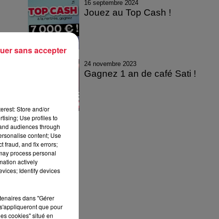
16 septembre 2024
Jouez au Top Cash !
uer sans accepter
24 novembre 2023
Gagnez 1 an de café Sati !
erest: Store and/or
tising; Use profiles to
tand audiences through
personalise content; Use
 fraud, and fix errors;
 may process personal
mation actively
vices; Identify devices
rtenaires dans "Gérer
s'appliqueront que pour
les cookies" situé en