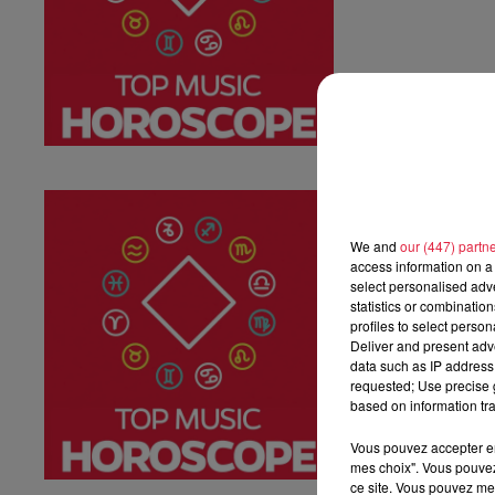
Horoscope du
Horoscope du sa
We and
our (447) partn
access information on a 
select personalised ad
statistics or combinatio
profiles to select person
Deliver and present adv
data such as IP address 
requested; Use precise g
based on information tra
Vous pouvez accepter en 
mes choix". Vous pouvez
ce site. Vous pouvez met