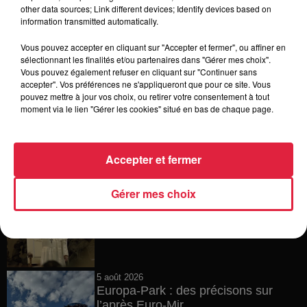
15h54
other data sources; Link different devices; Identify devices based on
Tags antisémites à Strasbourg :
information transmitted automatically.
Catherine Trautmann réagit
Vous pouvez accepter en cliquant sur "Accepter et fermer", ou affiner en
sélectionnant les finalités et/ou partenaires dans "Gérer mes choix".
Vous pouvez également refuser en cliquant sur "Continuer sans
accepter". Vos préférences ne s'appliqueront que pour ce site. Vous
14h33
pouvez mettre à jour vos choix, ou retirer votre consentement à tout
Au zoo de Mulhouse : rencontre
moment via le lien "Gérer les cookies" situé en bas de chaque page.
avec les flamants rouges
Accepter et fermer
12h23
Gérer mes choix
Les dernières infos sur la venue du
pape à Metz en septembre
5 août 2026
Europa-Park : des précisons sur
l’après Euro-Mir