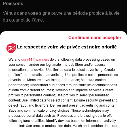
Poissons
Vénus dans votre signe ouvre une période propice à la vie
du cœur et de l’âme.
Continuer sans accepter
Le respect de votre vie privée est notre priorité
We and
our (447) partners
do the following data processing based on
your consent and/or our legitimate interest: Store and/or access
information on a device; Use limited data to select advertising; Create
Toute l'actu
profiles for personalised advertising; Use profiles to select personalised
advertising; Measure advertising performance; Measure content
performance; Understand audiences through statistics or combinations
of data from different sources; Develop and improve services; Create
16h00
profiles to personalise content; Use profiles to select personalised
À Hoerdt, de l’eau brune sort des
content; Use limited data to select content; Ensure security, prevent and
robinets
detect fraud, and fix errors; Deliver and present advertising and content;
Save and communicate privacy choices. These technologies may
process personal data such as IP address and browsing data to offer
following functionalities: Identify devices based on information actively
requested; Use precise geolocation data; Match and combine data from